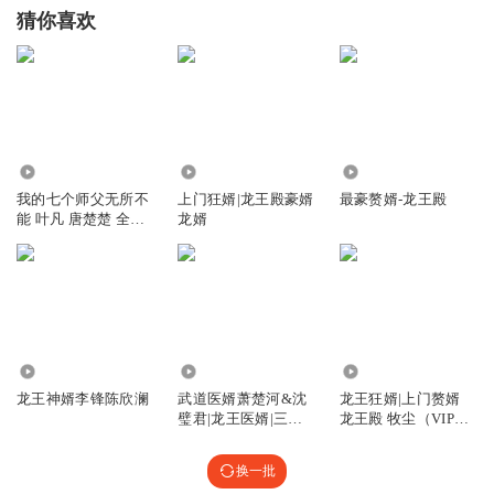
猜你喜欢
22.42万
1543.60万
4900
我的七个师父无所不
上门狂婿|龙王殿豪婿
最豪赘婿-龙王殿
能 叶凡 唐楚楚 全集
龙婿
免费
124
125.50万
5028.76万
龙王神婿李锋陈欣澜
武道医婿萧楚河&沈
龙王狂婿|上门赘婿
璧君|龙王医婿|三藏
龙王殿 牧尘（VIP快
大师
更版）
换一批