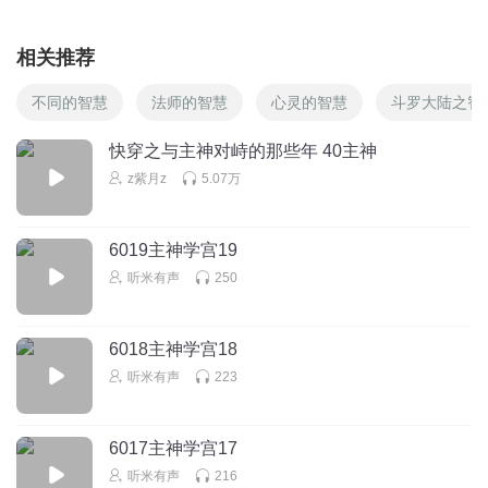
相关推荐
不同的智慧
法师的智慧
心灵的智慧
斗罗大陆之智
快穿之与主神对峙的那些年 40主神
z紫月z
5.07万
6019主神学宫19
听米有声
250
6018主神学宫18
听米有声
223
6017主神学宫17
听米有声
216