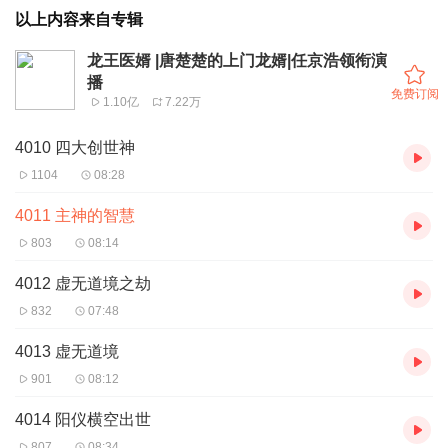
以上内容来自专辑
龙王医婿 |唐楚楚的上门龙婿|任京浩领衔演
播
免费订阅
1.10亿
7.22万
4010 四大创世神
1104
08:28
4011 主神的智慧
803
08:14
4012 虚无道境之劫
832
07:48
4013 虚无道境
901
08:12
4014 阳仪横空出世
807
08:34