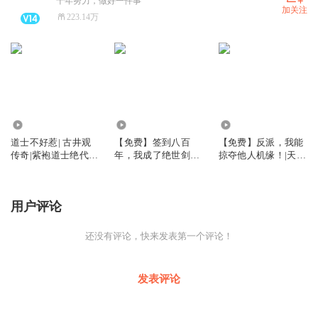
十年努力，做好一件事
加关注
223.14万
5.72亿
8.04万
4.86万
道士不好惹| 古井观
【免费】签到八百
【免费】反派，我能
传奇|紫袍道士绝代道
年，我成了绝世剑
掠夺他人机缘！|天命
人
神！精品多播【免
大反派|免费
费】
用户评论
还没有评论，快来发表第一个评论！
发表评论