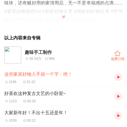
味块，还有贼好用的家清用品，无一不是幸福感的点滴……
#家居好物推荐list #居家好物分享 #我家的好物分享 #空气
炸锅#空气炸锅美食 #昂特兔子锅 #昂特小绿杯
以上内容来自专辑
趣味手工制作
38.34万
986
免费订阅
这些家居好物入手就一个字：绝！
1106
01:32
好喜欢这种复古文艺的小卧室~
1223
00:26
大家新年好！不出十五还是年！
1039
00:22