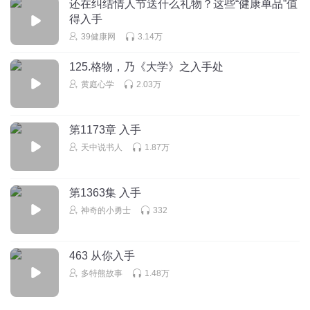
还在纠结情人节送什么礼物？这些“健康单品”值
得入手
39健康网
3.14万
125.格物，乃《大学》之入手处
黄庭心学
2.03万
第1173章 入手
天中说书人
1.87万
第1363集 入手
神奇的小勇士
332
463 从你入手
多特熊故事
1.48万