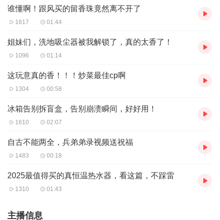
谁懂啊！跟风买的留香珠竟然离不开了
1617
01:44
姐妹们，洗地吸尘器被我解锁了，真的太香了！
1096
01:14
这玩意真的香！！！炒菜最佳cp啊
1304
00:58
冰箱告别拆盲盒，告别崩溃瞬间，好好用！
1610
02:07
自古不能两全，兵弟弟录视频送祝福
1483
00:18
2025最值得买的真恒温热水器，看这篇，不踩雷
1310
01:43
主播信息