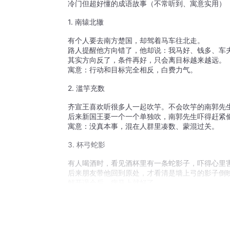
冷门但超好懂的成语故事（不常听到、寓意实用）
1. 南辕北辙
有个人要去南方楚国，却驾着马车往北走。
路人提醒他方向错了，他却说：我马好、钱多、车
其实方向反了，条件再好，只会离目标越来越远。
寓意：行动和目标完全相反，白费力气。
2. 滥竽充数
齐宣王喜欢听很多人一起吹竽。不会吹竽的南郭先
后来新国王要一个一个单独吹，南郭先生吓得赶紧
寓意：没真本事，混在人群里凑数、蒙混过关。
3. 杯弓蛇影
有人喝酒时，看见酒杯里有一条蛇影子，吓得心里
后来朋友带他回到原处，才看清是墙上弓的影子倒
解开误会后，病马上就好了。
寓意：疑神疑鬼，自己吓唬自己。
4. 缘木求鱼
有人想抓鱼，不去水里，反倒爬到树上去找鱼。