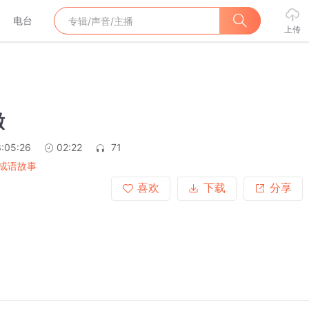
电台
上传
辙
:05:26
02:22
71
成语故事
喜欢
下载
分享