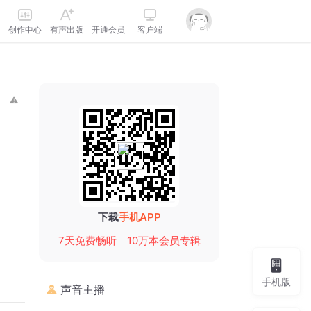
创作中心
有声出版
开通会员
客户端
下载
手机APP
7天免费畅听
10万本会员专辑
手机版
声音主播