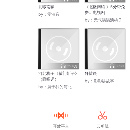
北辙南辕
《北辙南辕 》5分钟免
费听电视剧
by：
零清音
by：
元气满满滴桃子
25.6万
6260
河北梆子《辕门斩子》
轩辕诀
（附唱词）
by：
影影讲故事
by：
属于我的河北梆子
开放平台
云剪辑