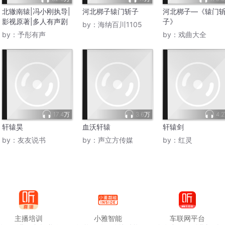
北辙南辕|冯小刚执导|
河北梆子辕门斩子
河北梆子—《辕门
影视原著|多人有声剧
子》
by：
海纳百川1105
by：
予彤有声
by：
戏曲大全
17.4万
3.6万
4.
轩辕昊
血沃轩辕
轩辕剑
by：
友友说书
by：
声立方传媒
by：
红灵
主播培训
小雅智能
车联网平台