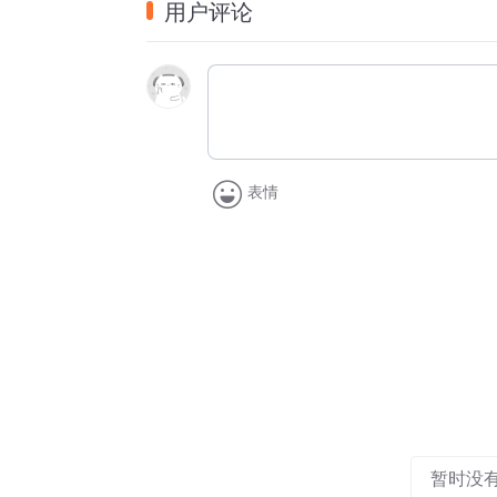
用户评论
别人告诉他：树上根本没有鱼，这样做再努力也没
寓意：方法完全错误，再努力也办不成事。
5. 螳臂当车
一只小螳螂，看见马车驶来，举起自己的小胳膊，
根本不自量力，瞬间就被碾压。
寓意：不自量力，高估自己，去抵挡强大的对手。
表情
6. 洛阳纸贵
晋代左思写了一篇《三都赋》，写得极好。
全城人都争着抄写，纸张都被买涨价了。
寓意：作品特别受欢迎，风靡一时。
想要我再给你来适合小学生背诵的冷门成语，每个
暂时没