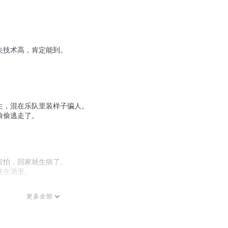
夫技术高，肯定能到。
生，混在乐队里装样子骗人。
偷偷逃走了。
害怕，回家就生病了。
映在酒里。
更多全部