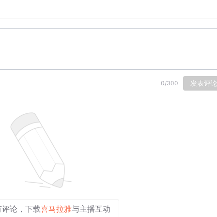
用。
想拦住大车。
发表评
0
/
300
再短一点、好记好默写吗？
有评论，下载
喜马拉雅
与主播互动