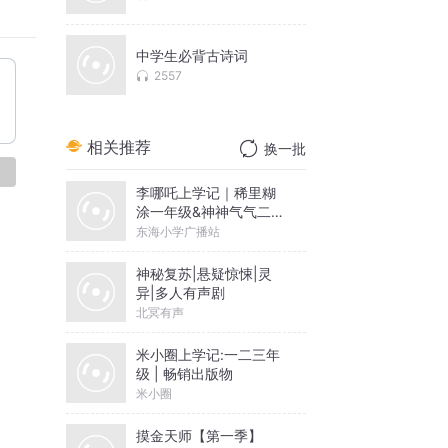
中学生必背古诗词
2557
相关推荐
换一批
论
李哪吒上学记｜稀里糊
涂一年级&神神气气二年
级
东海小学广播站
神秘复苏|悬疑惊悚|灵
异|多人有声剧
北冥有声
米小圈上学记:一二三年
级 | 畅销出版物
米小圈
摸金天师【第一季】