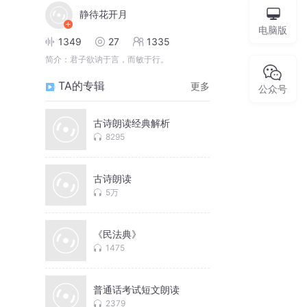
静待花开月
电脑版
1349
27
1335
简介：
君子欲讷于言，而敏于行。
TA的专辑
更多
公众号
古诗朗读经典解析
8295
古诗朗读
5万
《民法典》
1475
普通话考试短文朗读
2379