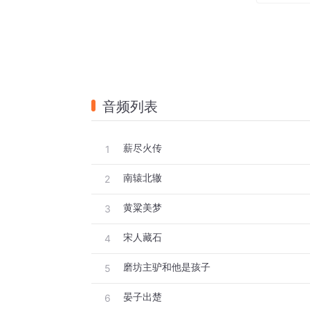
音频列表
薪尽火传
1
南辕北辙
2
黄粱美梦
3
宋人藏石
4
磨坊主驴和他是孩子
5
晏子出楚
6