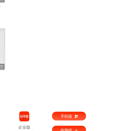
斩
2万
手机端
企业版
电脑端