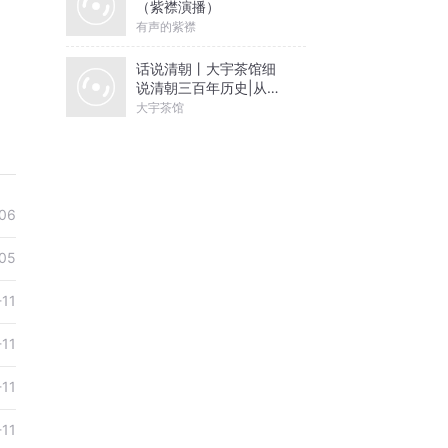
（紫襟演播）
有声的紫襟
话说清朝丨大宇茶馆细
说清朝三百年历史|从努
尔哈赤到末代皇帝溥仪|
大宇茶馆
康熙雍正乾隆
06
05
-11
-11
-11
-11