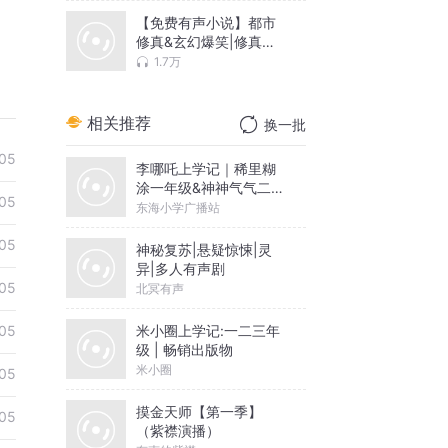
【免费有声小说】都市
修真&玄幻爆笑|修真聊
天群
1.7万
相关推荐
换一批
05
李哪吒上学记｜稀里糊
涂一年级&神神气气二年
05
级
东海小学广播站
05
神秘复苏|悬疑惊悚|灵
异|多人有声剧
05
北冥有声
米小圈上学记:一二三年
05
级 | 畅销出版物
米小圈
05
摸金天师【第一季】
05
（紫襟演播）