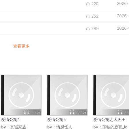
2026-
220
2026-
252
2026-
289
查看更多
14.7万
20.4万
6.
爱情公寓4
爱情公寓5
爱情公寓之大天王
by：
真诚家族
by：
情感怪人
by：
孤独的寂寞_io