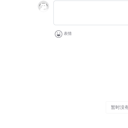
表情
暂时没