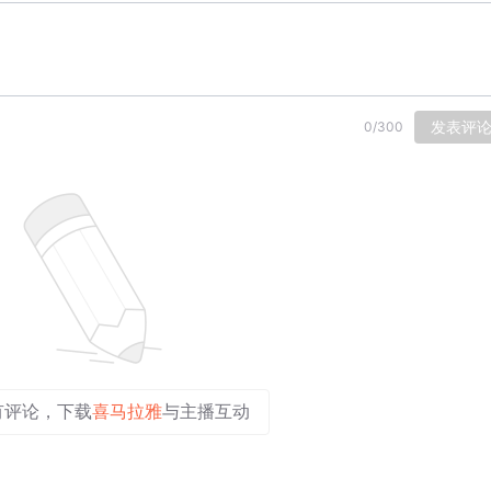
发表评
0
/
300
有评论，下载
喜马拉雅
与主播互动