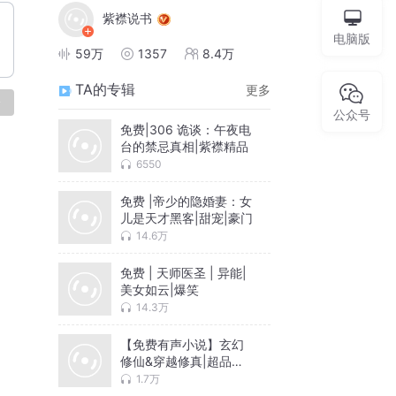
紫襟说书
电脑版
59万
1357
8.4万
TA的专辑
更多
论
公众号
免费|306 诡谈：午夜电
台的禁忌真相|紫襟精品
6550
免费 |帝少的隐婚妻：女
儿是天才黑客|甜宠|豪门
14.6万
免费 | 天师医圣 | 异能|
美女如云|爆笑
14.3万
【免费有声小说】玄幻
修仙&穿越修真|超品修
仙太监
1.7万