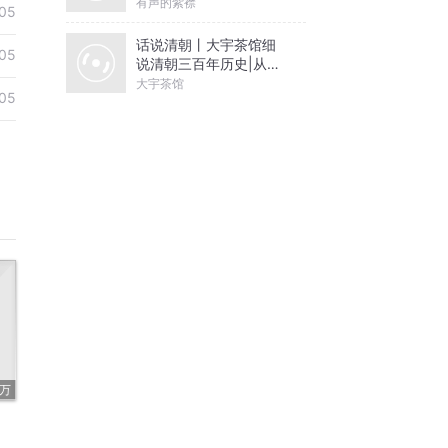
有声的紫襟
05
话说清朝丨大宇茶馆细
05
说清朝三百年历史|从努
尔哈赤到末代皇帝溥仪|
大宇茶馆
05
康熙雍正乾隆
4万