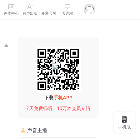
创作中心
有声出版
开通会员
客户端
下载
手机APP
7天免费畅听
10万本会员专辑
手机版
声音主播