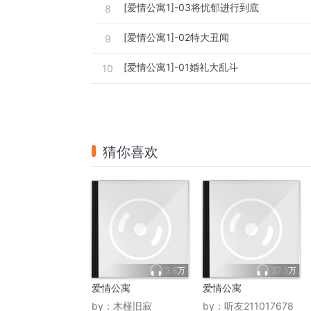
[爱情公寓1]-03将忧郁进行到底
8
[爱情公寓1]-02特大丑闻
9
[爱情公寓1]-01婚礼大乱斗
10
猜你喜欢
3.8万
32.3万
爱情公寓
爱情公寓
by：
木槿旧寂
by：
听友211017678