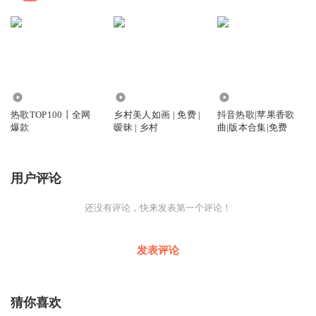
76.51万
7.69万
12.75万
热歌TOP100丨全网
乡村美人如画 | 免费 |
抖音热歌|苹果香歌
爆款
暧昧 | 乡村
曲|版本合集|免费
用户评论
还没有评论，快来发表第一个评论！
发表评论
猜你喜欢