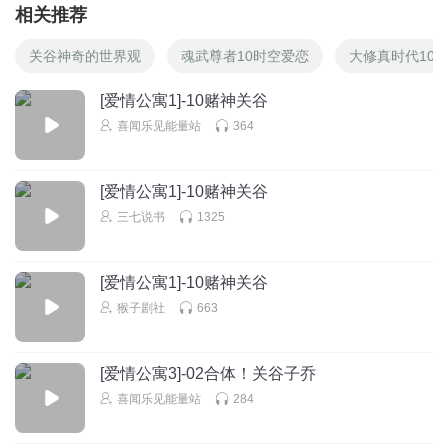
相关推荐
关谷神奇的世界观
魂武尊者10时空爱恋
大修真时代10
[爱情公寓1]-10赌神关谷
喜闻乐见能量站
364
[爱情公寓1]-10赌神关谷
三七说书
1325
[爱情公寓1]-10赌神关谷
猴子剧社
663
[爱情公寓3]-02合体！关谷子乔
喜闻乐见能量站
284