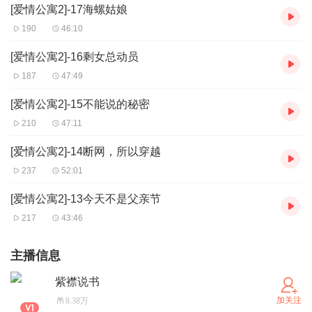
[爱情公寓2]-17海螺姑娘
190
46:10
[爱情公寓2]-16剩女总动员
187
47:49
[爱情公寓2]-15不能说的秘密
210
47:11
[爱情公寓2]-14断网，所以穿越
237
52:01
[爱情公寓2]-13今天不是父亲节
217
43:46
主播信息
紫襟说书
加关注
8.38万