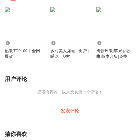
76.49万
7.65万
12.70万
热歌TOP100丨全网
乡村美人如画 | 免费 |
抖音热歌|苹果香歌
爆款
暧昧 | 乡村
曲|版本合集|免费
用户评论
还没有评论，快来发表第一个评论！
发表评论
猜你喜欢