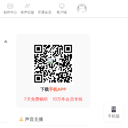
创作中心
有声出版
开通会员
客户端
下载
手机APP
7天免费畅听
10万本会员专辑
手机版
声音主播