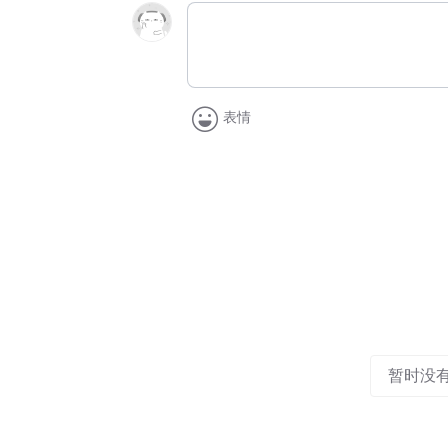
表情
暂时没