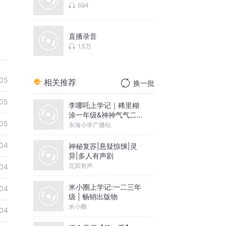
694
直播录音
1.5万
05
相关推荐
换一批
05
李哪吒上学记｜稀里糊
涂一年级&神神气气二年
05
级
东海小学广播站
04
神秘复苏|悬疑惊悚|灵
异|多人有声剧
北冥有声
04
米小圈上学记:一二三年
04
级 | 畅销出版物
米小圈
04