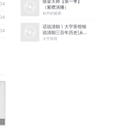
摸金天师【第一季】
04
（紫襟演播）
有声的紫襟
04
话说清朝丨大宇茶馆细
04
说清朝三百年历史|从努
尔哈赤到末代皇帝溥仪|
大宇茶馆
康熙雍正乾隆
13