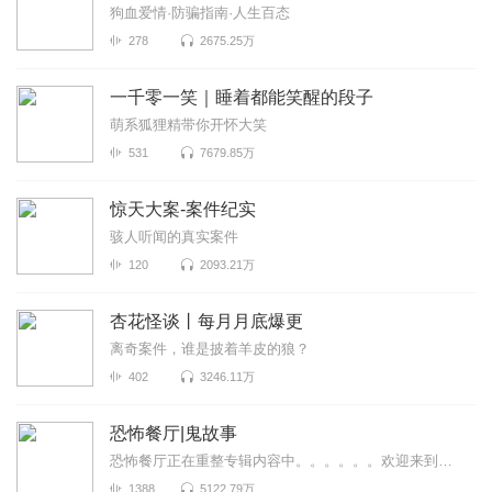
狗血爱情·防骗指南·人生百态
278
2675.25万
一千零一笑｜睡着都能笑醒的段子
萌系狐狸精带你开怀大笑
531
7679.85万
惊天大案-案件纪实
骇人听闻的真实案件
120
2093.21万
杏花怪谈丨每月月底爆更
离奇案件，谁是披着羊皮的狼？
402
3246.11万
恐怖餐厅|鬼故事
恐怖餐厅正在重整专辑内容中。。。。。。欢迎来到恐怖餐厅，来品尝不一样的味道~
1388
5122.79万