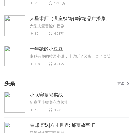
20
12.81万
大星术师（儿童畅销作家精品广播剧）
大型儿童冒险广播剧
80
4.03万
一年级的小豆豆
幽默有趣的校园小说，让你听了又听、笑了又笑
120
3.21亿
头条
更多
小联赛竞彩实战
新赛季小联赛竞彩预测
40
4598
集邮博览|方寸世界: 邮票故事汇
口袋里的有声集邮册