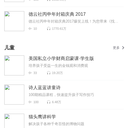
德云社丙申年封箱庆典 2017
德云社丙申年封箱庆典2017爆笑上线！为您带来《找搭档》《下象棋》《爱情往事》等高能相声！各种爆笑包...
10
1770.61万
儿童
更多
美国私立小学财商启蒙课·学生版
培养孩子受益一生的金钱观和消费观
33
19.20万
诗人蓝蓝讲童诗
100期精品课程，快速提升孩子写作技巧
100
6.48万
猫头鹰讲科学
解决孩子各种千奇百怪的博物问题