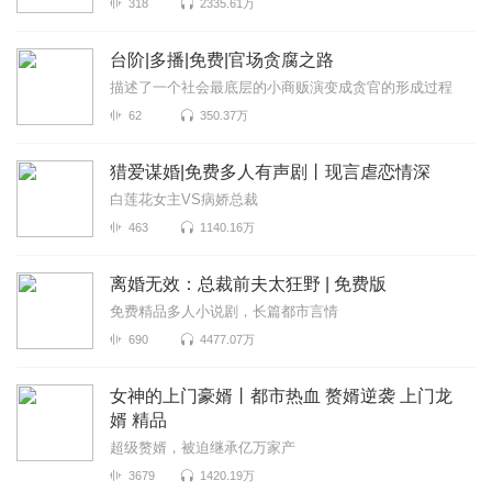
318
2335.61万
台阶|多播|免费|官场贪腐之路
描述了一个社会最底层的小商贩演变成贪官的形成过程
62
350.37万
猎爱谋婚|免费多人有声剧丨现言虐恋情深
白莲花女主VS病娇总裁
463
1140.16万
离婚无效：总裁前夫太狂野 | 免费版
免费精品多人小说剧，长篇都市言情
690
4477.07万
女神的上门豪婿丨都市热血 赘婿逆袭 上门龙
婿 精品
超级赘婿，被迫继承亿万家产
3679
1420.19万