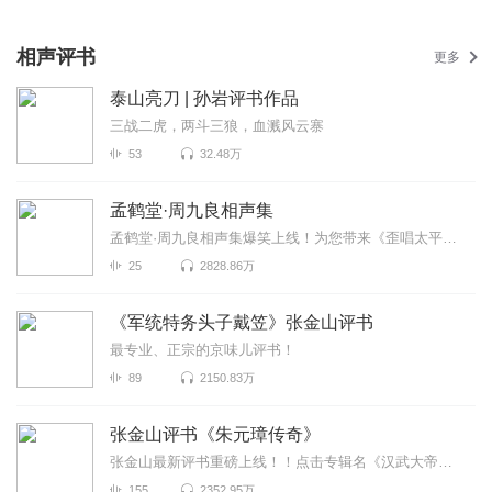
相声评书
更多
泰山亮刀 | 孙岩评书作品
三战二虎，两斗三狼，血溅风云寨
53
32.48万
孟鹤堂·周九良相声集
孟鹤堂·周九良相声集爆笑上线！为您带来《歪唱太平歌词》《铃铛谱》《大保镖》等高能相声！各种爆笑包...
25
2828.86万
《军统特务头子戴笠》张金山评书
最专业、正宗的京味儿评书！
89
2150.83万
张金山评书《朱元璋传奇》
张金山最新评书重磅上线！！点击专辑名《汉武大帝刘彻传》即可收听真正统一天下的不是秦始皇竟是汉武帝...
155
2352.95万