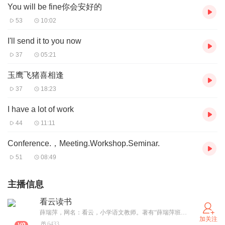
You will be fine你会安好的
53
10:02
I'll send it to you now
37
05:21
玉鹰飞猪喜相逢
37
18:23
I have a lot of work
44
11:11
Conference.，Meeting.Workshop.Seminar.
51
08:49
主播信息
看云读书
薛瑞萍，网名：看云，小学语文教师。著有“薛瑞萍班级日志6卷”：《心平气和的一年级》《我们二年级啦》《书声琅琅的三年级》《破茧而出的四年级》《五（2）班的语文故事》《教六年级的日子》。“薛瑞萍母语课堂6卷”：《诵读课》《吟诵课》《写作课》《讲述课》《薛瑞萍教育教学问答》《薛瑞萍读教育理论》。看云读书系列：《薛瑞萍读诗经》《薛瑞萍教古诗》《薛瑞萍教童谣》《薛瑞萍教童诗》《薛瑞萍读飞鸟集》。教育随笔《给我一个班，我就心满意足了》。领衔主编小学诵读教材《日有所诵》。
加关注
6433