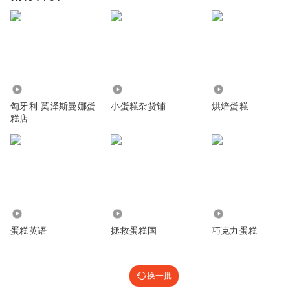
379
3533
20.10万
匈牙利-莫泽斯曼娜蛋
小蛋糕杂货铺
烘焙蛋糕
糕店
427
2.01万
1250
蛋糕英语
拯救蛋糕国
巧克力蛋糕
换一批