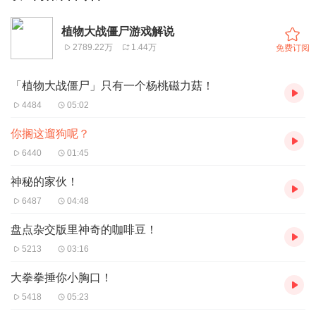
植物大战僵尸游戏解说
2789.22万
1.44万
免费订阅
「植物大战僵尸」只有一个杨桃磁力菇！
4484
05:02
你搁这遛狗呢？
6440
01:45
神秘的家伙！
6487
04:48
盘点杂交版里神奇的咖啡豆！
5213
03:16
大拳拳捶你小胸口！
5418
05:23