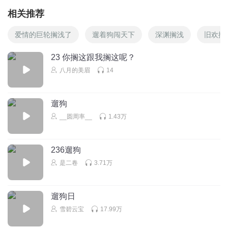
相关推荐
爱情的巨轮搁浅了
遛着狗闯天下
深渊搁浅
旧欢搁
23 你搁这跟我搁这呢？
八月的美眉
14
遛狗
__圆周率__
1.43万
236遛狗
是二卷
3.71万
遛狗日
雪碧云宝
17.99万