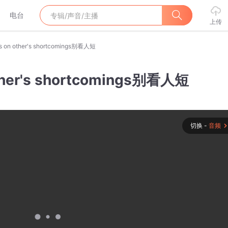
电台
上传
us on other's shortcomings别看人短
other's shortcomings别看人短
切换 -
音频