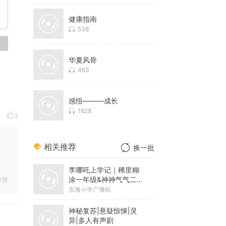
健康指南
538
论
华夏风骨
463
感悟———成长
1628
2
相关推荐
换一批
李哪吒上学记｜稀里糊
涂一年级&神神气气二年
赞
级
东海小学广播站
神秘复苏|悬疑惊悚|灵
异|多人有声剧