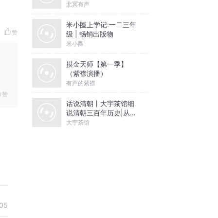
北冥有声
米小圈上学记:一二三年
赞
级 | 畅销出版物
米小圈
摸金天师【第一季】
（紫襟演播）
有声的紫襟
赞
话说清朝丨大宇茶馆细
说清朝三百年历史|从努
尔哈赤到末代皇帝溥仪|
大宇茶馆
康熙雍正乾隆
05