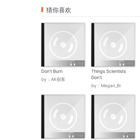
猜你喜欢
304
1615
Don't Burn
Things Scientists
Don't
by：
AK创客
by：
Megan_Bi
1504
18