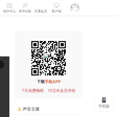
创作中心
有声出版
开通会员
客户端
下载
手机APP
7天免费畅听
10万本会员专辑
手机版
声音主播