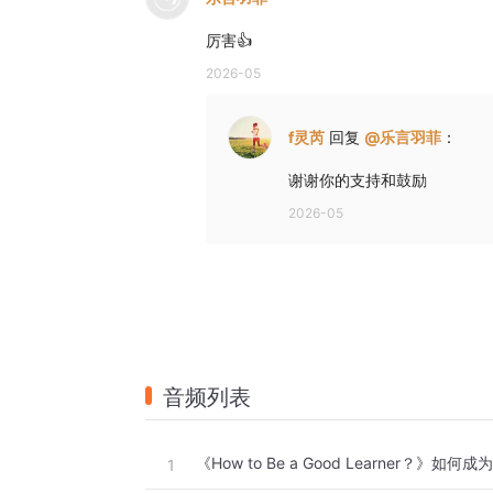
厉害👍
2026-05
f灵芮
回复
@
乐言羽菲
：
谢谢你的支持和鼓励
2026-05
音频列表
1