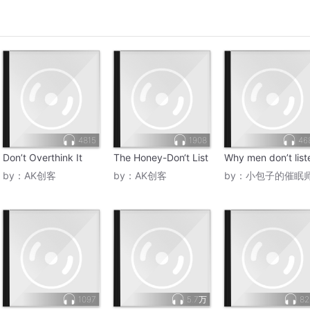
4815
1908
46
Don’t Overthink It
The Honey-Don‘t List
Why men don’t list
by：
AK创客
by：
AK创客
by：
小包子的催眠
1097
5.7万
82