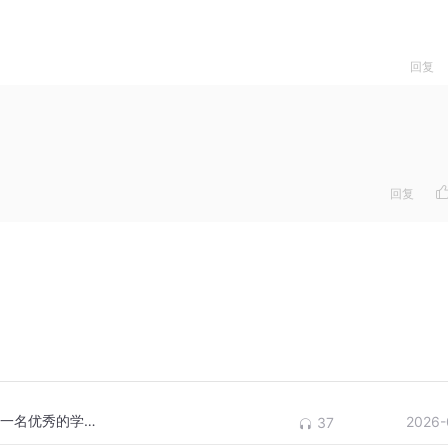
回复
回复
《How to Be a Good Learner？》如何成为一名优秀的学习者？
2026-
37