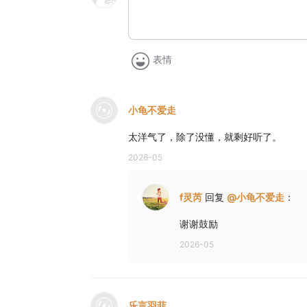
表情
小龟不爱走
太洋气了，除了没懂，就剩好听了。
2026-05
f灵芮
回复
@
小龟不爱走
：
谢谢鼓励
2026-05
乐言羽菲