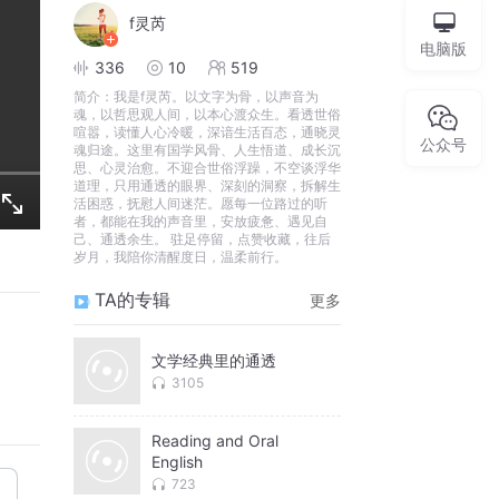
f灵芮
电脑版
336
10
519
简介：
我是f灵芮。以文字为骨，以声音为
魂，以哲思观人间，以本心渡众生。看透世俗
喧嚣，读懂人心冷暖，深谙生活百态，通晓灵
公众号
魂归途。这里有国学风骨、人生悟道、成长沉
思、心灵治愈。不迎合世俗浮躁，不空谈浮华
道理，只用通透的眼界、深刻的洞察，拆解生
活困惑，抚慰人间迷茫。愿每一位路过的听
者，都能在我的声音里，安放疲惫、遇见自
己、通透余生。 驻足停留，点赞收藏，往后
岁月，我陪你清醒度日，温柔前行。
TA的专辑
更多
文学经典里的通透
3105
Reading and Oral
English
723