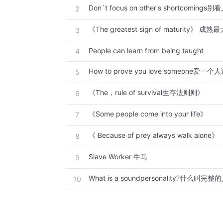
Don`t focus on other's shortcomings
2
《The greatest sign of maturity》 成
3
People can learn from being taught
4
How to prove you love someone爱
5
《The，rule of survival生存法则则》
6
《Some people come into your life》
7
《 Because of prey always walk alone》
8
Slave Worker 牛马
9
What is a soundpersonality?什么叫完整
10