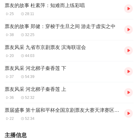
票友的故事 杜素萍：知难而上练彩唱
25
28:11
票友的故事 郑健：穿梭于生旦之间 游走于虚实之中
38
32:25
票友风采 九省市京剧票友 滨海联谊会
20
44:03
票友风采 河北梆子秦香莲 下
37
54:39
票友风采 河北梆子秦香莲 上
36
52:32
票届盛事 第十届和平杯全国京剧票友大赛天津赛区获奖演员演唱会 下
22
52:34
主播信息