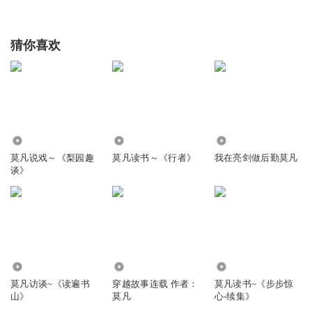
猜你喜欢
2883
2996
208
莫凡说戏～《梨园趣
莫凡读书～《行者》
我在亮剑做后勤莫凡
谈》
7427
1276
487
莫凡访谈~《读遍书
穿越故事连载 作者：
莫凡读书~《步步惊
山》
莫凡
心-续集》