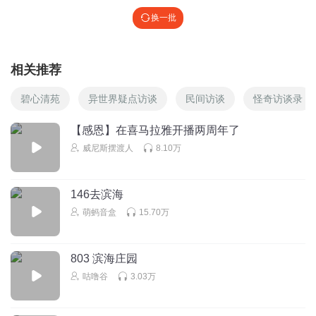
换一批
相关推荐
碧心清苑
异世界疑点访谈
民间访谈
怪奇访谈录
【感恩】在喜马拉雅开播两周年了
威尼斯摆渡人
8.10万
146去滨海
萌蚂音盒
15.70万
803 滨海庄园
咕噜谷
3.03万