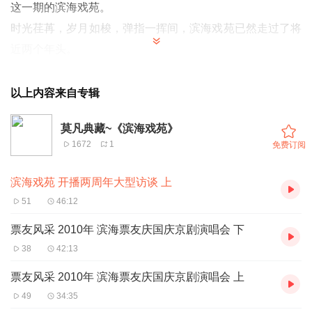
这一期的滨海戏苑。
时光荏苒，岁月如梭，弹指一挥间，滨海戏苑已然走过了将
近两个年头。
在这两年中，我们采访了近百位票友，录制了几十场大型戏
曲节目，奉送了数不清的名家名段。
以上内容来自专辑
滨海地区的戏迷们积极参加我们的节目，天津、北京乃至台
莫凡典藏~《滨海戏苑》
湾的票友也都慕名前来，以戏会友。
1672
1
免费订阅
所以，在这中秋国庆双节并至的美好时节里，我们邀请到了
参加过我们滨海戏苑栏目的部分票友，
滨海戏苑 开播两周年大型访谈 上
共同来聊聊我们与滨海戏苑曾经的故事，一起来回顾滨海戏
51
46:12
苑这两年来走过的日子。
票友风采 2010年 滨海票友庆国庆京剧演唱会 下
38
42:13
票友风采 2010年 滨海票友庆国庆京剧演唱会 上
49
34:35