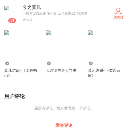
兮之莫凡
一颗喜爱配音的小小白 工作企鹅327465100
加关注
478
7427
140
355
莫凡访谈~《读遍书
天津卫的奇人异事
莫凡典藏~《梨园百
山》
家》
用户评论
还没有评论，快来发表第一个评论！
发表评论