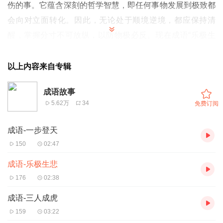
伤的事。它蕴含深刻的哲学智慧，即任何事物发展到极致都
会向对立面转化。因此，无论处于顺境逆境，都应保持清
醒，掌握分寸不可放纵，以防物极必反。现在成语“乐极生
悲”，也广泛用于描述因过度兴奋或庆祝而导致意外不幸的
情况。
以上内容来自专辑
文案 空灵
成语故事
5.62万
34
免费订阅
成语-一步登天
150
02:47
成语-乐极生悲
176
02:38
成语-三人成虎
159
03:22