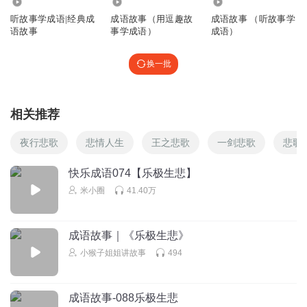
4.67万
1160
1.08万
听故事学成语|经典成
成语故事（用逗趣故
成语故事 （听故事学
语故事
事学成语）
成语）
换一批
相关推荐
夜行悲歌
悲情人生
王之悲歌
一剑悲歌
悲歌
快乐成语074【乐极生悲】
米小圈
41.40万
成语故事｜《乐极生悲》
小猴子姐姐讲故事
494
成语故事-088乐极生悲