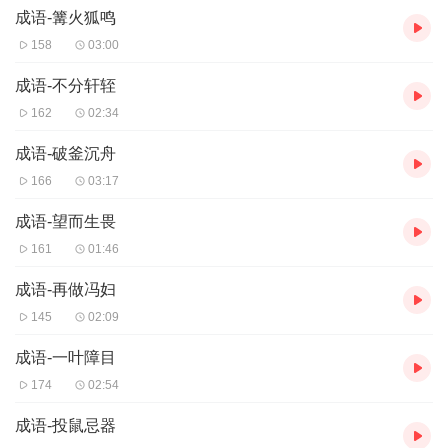
成语-篝火狐鸣
158
03:00
成语-不分轩轾
162
02:34
成语-破釜沉舟
166
03:17
成语-望而生畏
161
01:46
成语-再做冯妇
145
02:09
成语-一叶障目
174
02:54
成语-投鼠忌器