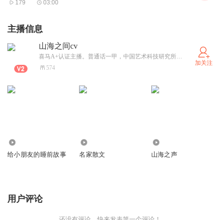
179
03:00
主播信息
山海之间cv
喜马A+认证主播。普通话一甲，中国艺术科技研究所主持考级执考官，IPA国际注册高级汉语教师。声自山海，御风而行……我是山海之间，用温暖的声音为您讲述光阴里的故事！
加关注
574
4.42万
98
668
给小朋友的睡前故事
名家散文
山海之声
用户评论
还没有评论，快来发表第一个评论！