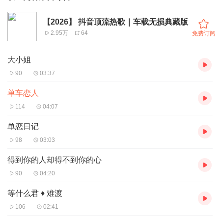
【2026】 抖音顶流热歌｜车载无损典藏版
2.95万
64
免费订阅
大小姐
90
03:37
单车恋人
114
04:07
单恋日记
98
03:03
得到你的人却得不到你的心
90
04:20
等什么君 ♦ 难渡
106
02:41