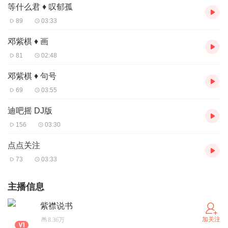
等什么君 ♦ 叹郁孤
89
03:33
邓紫棋 ♦ 画
81
02:48
邓紫棋 ♦ 句号
69
03:55
迪吧摇 DJ版
156
03:30
点点关注
73
03:33
主播信息
紫襟说书
加关注
8.36万