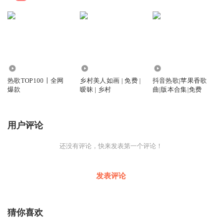
76.48万
7.64万
12.69万
热歌TOP100丨全网
乡村美人如画 | 免费 |
抖音热歌|苹果香歌
爆款
暧昧 | 乡村
曲|版本合集|免费
用户评论
还没有评论，快来发表第一个评论！
发表评论
猜你喜欢