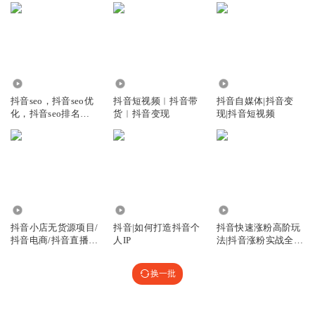
1936
170
5.15万
抖音seo，抖音seo优
抖音短视频︱抖音带
抖音自媒体|抖音变
化，抖音seo排名，
货︱抖音变现
现|抖音短视频
抖音seo技术
54.34万
6402
703
抖音小店无货源项目/
抖音|如何打造抖音个
抖音快速涨粉高阶玩
抖音电商/抖音直播带
人IP
法|抖音涨粉实战全攻
货
略|抖音流量密码|零
基础玩转抖音|抖音全
换一批
域