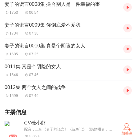
妻子的谎言0008集 撮合别人是一件幸福的事
1753
06:54
妻子的谎言0009集 你倒底爱不爱我
1734
07:38
妻子的谎言0010集 真是个阴险的女人
1685
07:25
0011集 真是个阴险的女人
1646
07:46
0012集 两个女人之间的战争
1599
07:49
主播信息
CV薇小虾
配音，上新《妻子的谎言》《沉鱼记》《隐婚甜妻：恶魔老公不好惹》《蚀骨危情：史上第一婚》《危情实录》《大叔，我们不熟》《南姐掉马后，战家七个少爷来抢婚》推荐《吉祥纹莲花楼》云天河X任京浩 领衔演播，《报告首长，夫人要离婚》《分手后，霸总再也摁不住我啦！》《深渊密语：罪案之谜》《罪恶档案》，订阅-收听-分享-评论互动-投月票都有福利，详见新书海报！直播时间每晚20:00-22:00。喜马拉雅有声书独家签约主播，【素未谋面】公会大家庭欢迎你的加入！主页还有其他专辑欢迎订阅收听！
加关注
16.25万