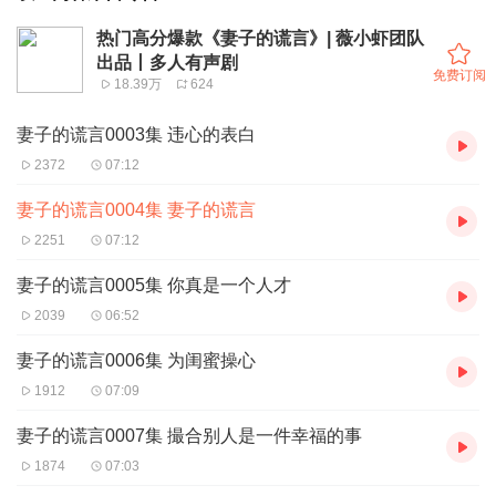
热门高分爆款《妻子的谎言》| 薇小虾团队
出品丨多人有声剧
免费订阅
18.39万
624
妻子的谎言0003集 违心的表白
2372
07:12
妻子的谎言0004集 妻子的谎言
2251
07:12
妻子的谎言0005集 你真是一个人才
2039
06:52
妻子的谎言0006集 为闺蜜操心
1912
07:09
妻子的谎言0007集 撮合别人是一件幸福的事
1874
07:03