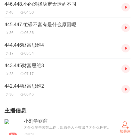
446.448.小的选择决定命运的不同
48
04:50
445.447.忙碌不富有是什么原因呢
36
06:36
444.446财富思维4
17
05:34
443.445财富思维3
23
07:17
442.444财富思维2
36
06:46
主播信息
小刘学财商
为什么辛辛苦苦工作，却总是入不敷出？为什么拥有高学历，却总是穷苦潦倒？—选择大于努力，方向不对，努力白费。 一个生意机会，可以发展自己的事业，在工作之余获得被动收入，寻找合伙伙伴。加入系统，让我们共同学习成长！aberliu。
加关注
874