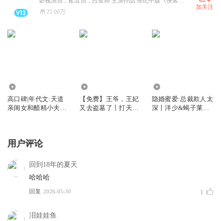
影视演员，配音员，占星师 主演作品:张纪中版《侠客行》等 配音作品:电影《中国医生》等
加关注
25.00万
48.15万
27.98万
9950.74万
高口碑|年代文:天道
【免费】王爷，王妃
隐婚蜜爱:总裁欺人太
亲闺女和醋精小夫君
又去盗墓了丨打天下
深丨洋少&蝎子莱莱
的逗比日常
撩奶狗丨女强搞笑精
演播丨甜宠精品有声
品多人剧丨洋少&蝎
剧
子莱莱演播
用户评论
回到18年的夏天
哈哈哈
回复
2026-05-30
1
泪娃娃鱼