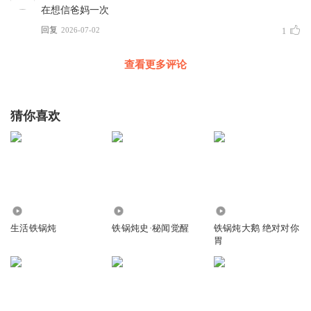
在想信爸妈一次
回复
2026-07-02
1
查看更多评论
猜你喜欢
92.06万
155.74万
219
生活铁锅炖
铁锅炖史·秘闻觉醒
铁锅炖大鹅 绝对对你
胃