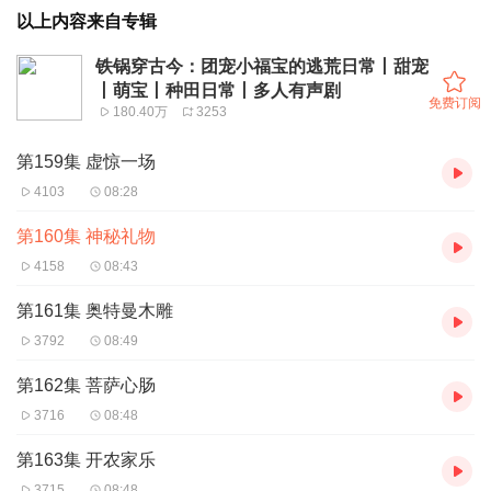
以上内容来自专辑
铁锅穿古今：团宠小福宝的逃荒日常丨甜宠
丨萌宝丨种田日常丨多人有声剧
免费订阅
180.40万
3253
第159集 虚惊一场
4103
08:28
第160集 神秘礼物
4158
08:43
第161集 奥特曼木雕
3792
08:49
第162集 菩萨心肠
3716
08:48
第163集 开农家乐
3715
08:48