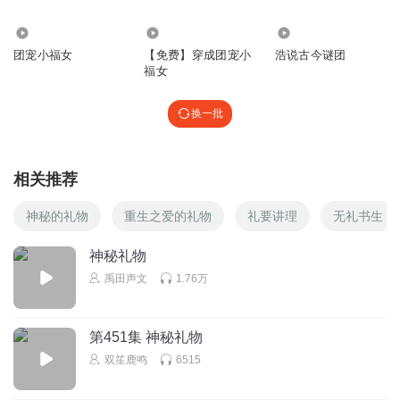
7.58万
70.35万
1689
团宠小福女
【免费】穿成团宠小
浩说古今谜团
福女
换一批
相关推荐
神秘的礼物
重生之爱的礼物
礼要讲理
无礼书生
神秘礼物
禹田声文
1.76万
第451集 神秘礼物
双笙鹿鸣
6515