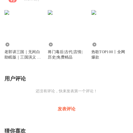
951.27万
6.33万
217.91万
老郭讲三国｜无闲白
将门毒后|古代|言情|
热歌TOP100丨全网
助眠版｜三国演义 |
历史|免费精品
爆款
经典单口
用户评论
还没有评论，快来发表第一个评论！
发表评论
猜你喜欢