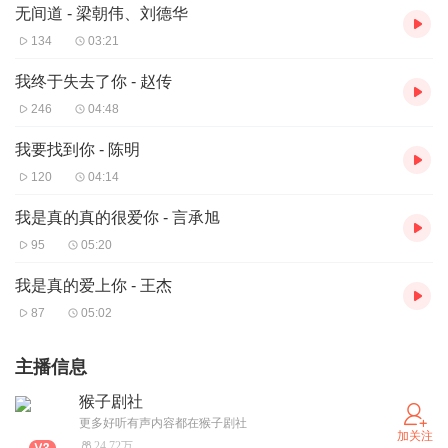
无间道 - 梁朝伟、刘德华
134
03:21
我终于失去了你 - 赵传
246
04:48
我要找到你 - 陈明
120
04:14
我是真的真的很爱你 - 言承旭
95
05:20
我是真的爱上你 - 王杰
87
05:02
主播信息
猴子剧社
更多好听有声内容都在猴子剧社
加关注
24.72万