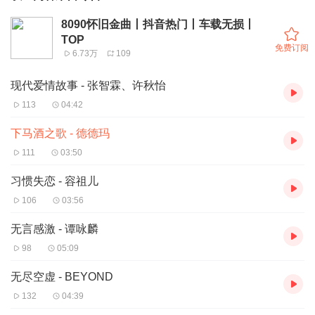
8090怀旧金曲丨抖音热门丨车载无损丨
TOP
免费订阅
6.73万
109
现代爱情故事 - 张智霖、许秋怡
113
04:42
下马酒之歌 - 德德玛
111
03:50
习惯失恋 - 容祖儿
106
03:56
无言感激 - 谭咏麟
98
05:09
无尽空虚 - BEYOND
132
04:39