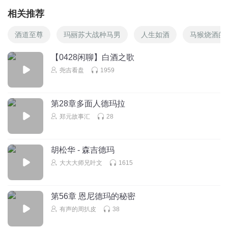
相关推荐
酒道至尊
玛丽苏大战种马男
人生如酒
马猴烧酒的
【0428闲聊】白酒之歌
尧吉看盘
1959
第28章多面人德玛拉
郑元故事汇
28
胡松华 - 森吉德玛
大大大师兄叶文
1615
第56章 恩尼德玛的秘密
有声的周扒皮
38