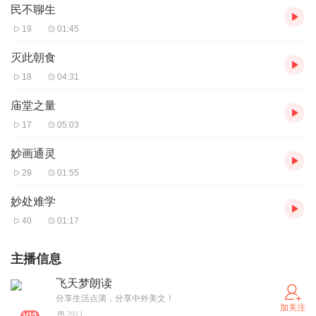
民不聊生
19
01:45
灭此朝食
18
04:31
庙堂之量
17
05:03
妙画通灵
29
01:55
妙处难学
40
01:17
主播信息
飞天梦朗读
分享生活点滴，分享中外美文！
加关注
2911