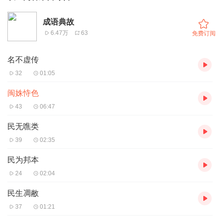
成语典故
6.47万
63
免费订阅
名不虚传
32
01:05
闽姝恃色
43
06:47
民无噍类
39
02:35
民为邦本
24
02:04
民生凋敝
37
01:21