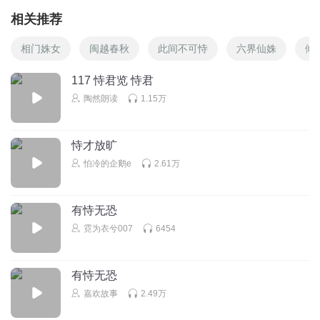
相关推荐
相门姝女
闽越春秋
此间不可恃
六界仙姝
倾
117 恃君览 恃君
陶然朗读
1.15万
恃才放旷
怕冷的企鹅e
2.61万
有恃无恐
霓为衣兮007
6454
有恃无恐
嘉欢故事
2.49万