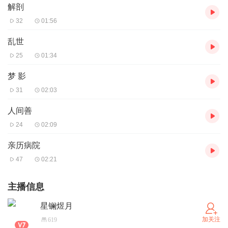
解剖
32
01:56
乱世
25
01:34
梦 影
31
02:03
人间善
24
02:09
亲历病院
47
02:21
主播信息
星镧煜月
加关注
619