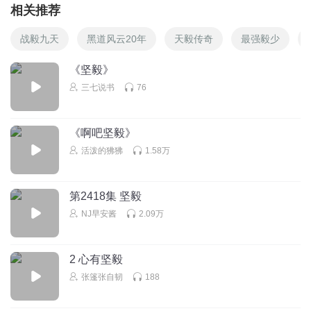
相关推荐
战毅九天
黑道风云20年
天毅传奇
最强毅少
《坚毅》
三七说书
76
《啊吧坚毅》
活泼的狒狒
1.58万
第2418集 坚毅
NJ早安酱
2.09万
2 心有坚毅
张篷张自韧
188