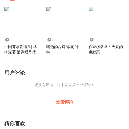
84
7386
3810
中国齐家爱情法| 马
嘴边的古诗/学前/小
作家榜名著：天真的
树森著|星镧煜月播
学
幽默家
讲|爱情指南|战“疫”|
民族自强
用户评论
还没有评论，快来发表第一个评论！
发表评论
猜你喜欢