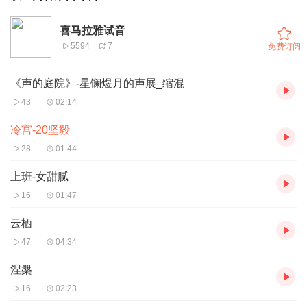
喜马拉雅试音
5594
7
免费订阅
《声的庭院》-星镧煜月的声展_缩混
43
02:14
冷宫-20坚毅
28
01:44
上班-女甜腻
16
01:47
云栖
47
04:34
涅槃
16
02:23