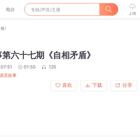
电台
上传
矛盾》
事第六十七期《自相矛盾》
:07:51
01:50
125
成语故事
喜欢
下载
分享