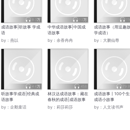
8.3万
1.2万
11
成语故事|听故事 学成
中华成语故事|中国成
成语故事（用逗趣
语
语故事
学成语）
by：
燕以
by：
余香冉冉
by：
大鹏仙尊
4.6万
458
79.
听故事学成语|经典成
林汉达成语故事：藏在
成语故事丨100个
语故事
春秋的成语|成语故事
成语小故事
by：
企鹅童话
by：
莉莎莉莎
by：
人文读书声