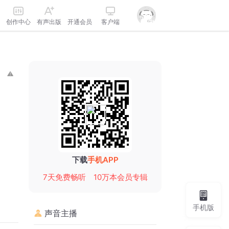
创作中心
有声出版
开通会员
客户端
下载
手机APP
7天免费畅听
10万本会员专辑
手机版
声音主播