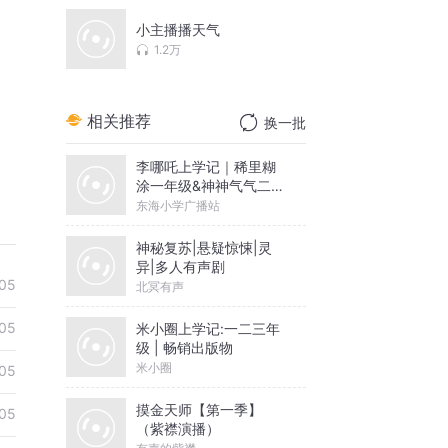
小主播播天气
1.2万
相关推荐
换一批
李哪吒上学记｜稀里糊
涂一年级&神神气气二年
级
东海小学广播站
神秘复苏|悬疑惊悚|灵
异|多人有声剧
05
北冥有声
05
米小圈上学记:一二三年
级 | 畅销出版物
米小圈
05
摸金天师【第一季】
05
（紫襟演播）