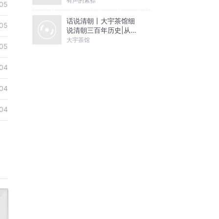
有声的紫襟
05
话说清朝丨大宇茶馆细
05
说清朝三百年历史|从努
尔哈赤到末代皇帝溥仪|
大宇茶馆
05
康熙雍正乾隆
04
04
04