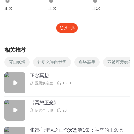
1.38万
4086
2793
正念
正念
正念
换一批
相关推荐
冥山妖塔
神所允许的世界
多塔高手
不被可爱妹子
正念冥想
温柔换余生
1390
《冥想正念》
伊这个叩叩
20
张霞心理课之正念冥想第1集：神奇的正念冥