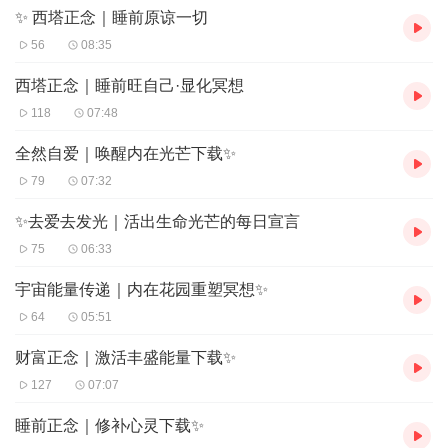
✨ 西塔正念｜睡前原谅一切
56
08:35
西塔正念｜睡前旺自己·显化冥想
118
07:48
全然自爱｜唤醒内在光芒下载✨
79
07:32
✨去爱去发光｜活出生命光芒的每日宣言
75
06:33
宇宙能量传递｜内在花园重塑冥想✨
64
05:51
财富正念｜激活丰盛能量下载✨
127
07:07
睡前正念｜修补心灵下载✨