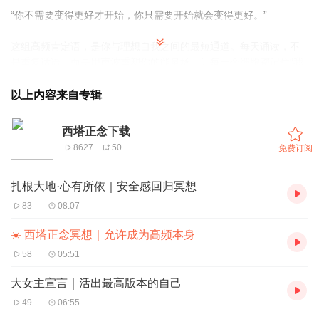
“你不需要变得更好才开始，你只需要开始就会变得更好。”
这组高频肯定语，是你与理想自我之间的最短通道。每天诵读，不
是重复话语，而是用声波重塑你的能量场，让每一个细胞都记住“我
是谁”。
以上内容来自专辑
西塔正念下载
8627
50
免费订阅
扎根大地·心有所依｜安全感回归冥想
83
08:07
☀️ 西塔正念冥想｜允许成为高频本身
58
05:51
大女主宣言｜活出最高版本的自己
49
06:55