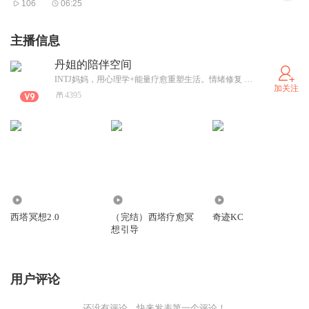
106
06:25
主播信息
丹姐的陪伴空间
INTJ妈妈，用心理学+能量疗愈重塑生活。情绪修复 亲子关系 能量提升 自我实现 一起从焦虑妈妈，蜕变为自在女神〰 更多内容 （同名）
加关注
4395
3.48万
1.16万
886
西塔冥想2.0
（完结）西塔疗愈冥
奇迹KC
想引导
用户评论
还没有评论，快来发表第一个评论！