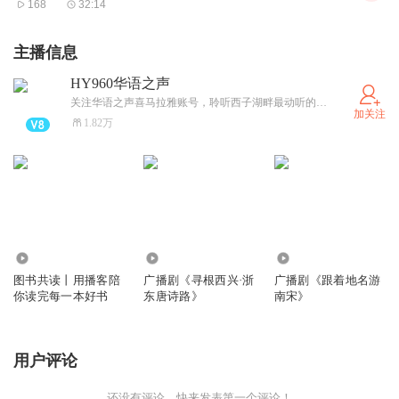
168
32:14
主播信息
HY960华语之声
关注华语之声喜马拉雅账号，聆听西子湖畔最动听的好声音~栏目联合制作欢迎联系我们~
加关注
1.82万
1.23万
81
118
图书共读丨用播客陪
广播剧《寻根西兴·浙
广播剧《跟着地名游
你读完每一本好书
东唐诗路》
南宋》
用户评论
还没有评论，快来发表第一个评论！