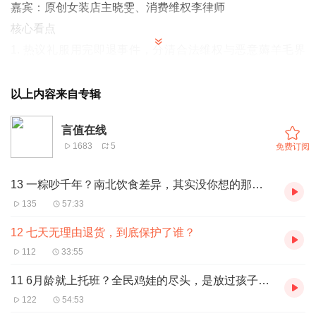
嘉宾：
原创女装店主晓雯、消费维权李律师
核心看点
1. 热议礼服用完即退事件，分清合法维权与恶意薅羊毛界
限
2. 实体店主口述行业现状，坦言高退货率带来高额经营损失
以上内容来自专辑
3. 律师权威解读七天无理由退货相关法律条例
言值在线
4. 深挖消费者、商家、电商平台三方立场与利益矛盾
1683
5
免费订阅
5. 分享理性消费观念，倡导合理行使退货权益
听众互动
13 一粽吵千年？南北饮食差异，其实没你想的那么对立
1. 你觉得试穿退货和用完即退该如何界定？
135
57:33
2. 你支持收紧七天无理由退货相关规则吗？
12 七天无理由退货，到底保护了谁？
112
33:55
11 6月龄就上托班？全民鸡娃的尽头，是放过孩子，精进自己
122
54:53