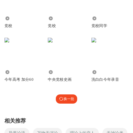
392.47万
3023
12.32万
党校
党校
党校同学
2368
1388
3.68万
今年高考 加分60
中央党校史画
洗白白今年录音
换一批
相关推荐
异界论语
万物天演论
理论上的恋人
无神论者