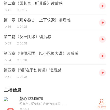
第二章《因其言，听其辞》读后感
41
05:12
第一章《观今鉴古，上下求索》读后感
36
04:36
第二篇《反应[1]术》读后感
63
05:31
第五章《懂得示弱，以小忍换大谋》读后感
54
05:31
第四章《“道”在于如何说》读后感
61
04:36
主播信息
慧心12345678
爱有声，爱畅游在声音的海洋里……
加关注
1044