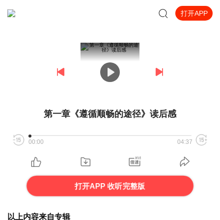
打开APP
第一章《遵循顺畅的途径》读后感
00:00
04:37
打开APP 收听完整版
以上内容来自专辑