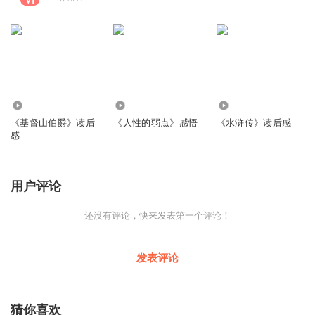
224
1069
4488
《基督山伯爵》读后
《人性的弱点》感悟
《水浒传》读后感
感
用户评论
还没有评论，快来发表第一个评论！
发表评论
猜你喜欢