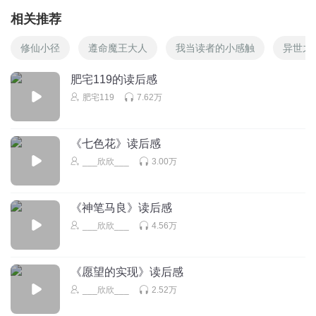
相关推荐
修仙小径
遵命魔王大人
我当读者的小感触
异世之
肥宅119的读后感
肥宅119
7.62万
《七色花》读后感
___欣欣___
3.00万
《神笔马良》读后感
___欣欣___
4.56万
《愿望的实现》读后感
___欣欣___
2.52万