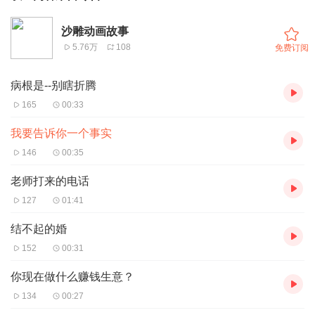
沙雕动画故事
5.76万
108
免费订阅
病根是--别瞎折腾
165
00:33
我要告诉你一个事实
146
00:35
老师打来的电话
127
01:41
结不起的婚
152
00:31
你现在做什么赚钱生意？
134
00:27