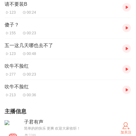
请不要装B
123
00:24
傻子？
155
00:23
五一这几天哪也去不了
123
00:48
吹牛不脸红
277
00:23
吹牛不脸红
213
00:36
主播信息
子君有声
简单的的快乐 更爽 欢迎大家收听！
加关注
5599