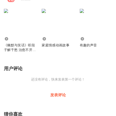
1092.20万
3256
942
《幽默与笑话》听段
家庭情感动画故事
有趣的声音
子解千愁 治愈不开心
一分钟笑话
用户评论
还没有评论，快来发表第一个评论！
发表评论
猜你喜欢