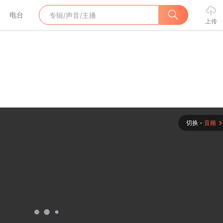
电台
上传
切换 -
音频