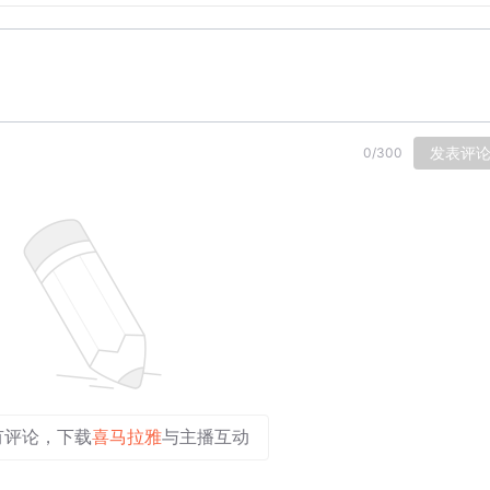
发表评
0
/
300
有评论，下载
喜马拉雅
与主播互动