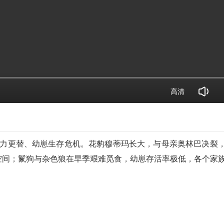
高清
权力更替、幼崽生存危机。花豹穆蒂玛长大，与母亲奥林巴决裂
空间；鬣狗与杂色狼在旱季艰难觅食，幼崽存活率极低，各个家