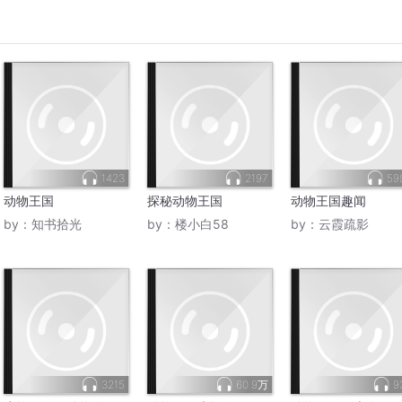
1423
2197
59
动物王国
探秘动物王国
动物王国趣闻
by：
知书拾光
by：
楼小白58
by：
云霞疏影
3215
60.9万
9