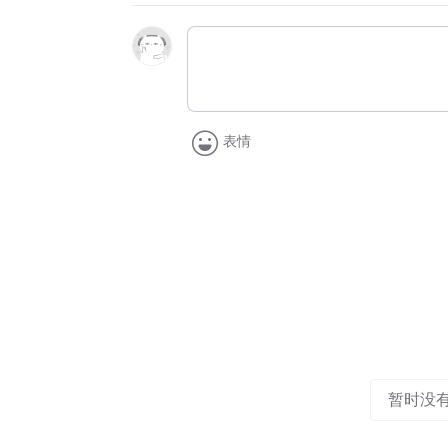
表情
暂时没