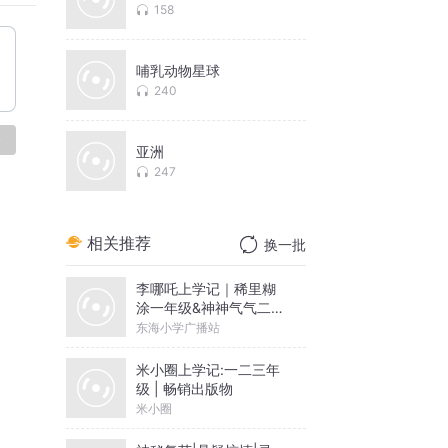
158
哺乳动物星球
240
论
亚洲
247
相关推荐
换一批
李哪吒上学记｜稀里糊
涂一年级&神神气气二年
级
东海小学广播站
米小圈上学记:一二三年
级 | 畅销出版物
米小圈