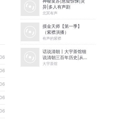
神秘复苏|悬疑惊悚|灵
异|多人有声剧
北冥有声
摸金天师【第一季】
（紫襟演播）
有声的紫襟
话说清朝丨大宇茶馆细
06
说清朝三百年历史|从努
尔哈赤到末代皇帝溥仪|
大宇茶馆
康熙雍正乾隆
06
06
06
06