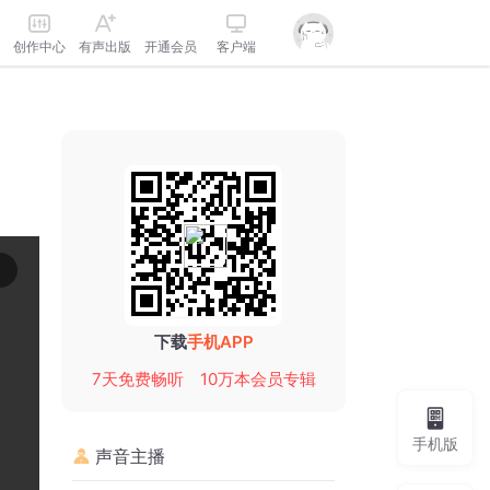
创作中心
有声出版
开通会员
客户端
下载
手机APP
7天免费畅听
10万本会员专辑
手机版
声音主播