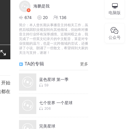
海鹏是我
电脑版
674
20
136
简介：
本人曾长期从事播音主持相关工作，虽
然后续因职业规划转向其他领域，但始终对播
音主持行业怀有深厚感情。近期闲暇之余，我
公众号
完成了一些英文纪录片的中文配音，算是对专
业技能的温习，也是一次跨领域的尝试，还播
讲了小说、朗诵了一些散文，希望得到大家的
关注与支持，谢谢！
TA的专辑
更多
蓝色星球 第一季
，开始
59
族都在
七个世界 一个星球
206
完美星球