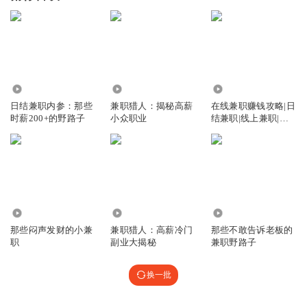
2813
3829
1.30万
日结兼职内参：那些
兼职猎人：揭秘高薪
在线兼职赚钱攻略|日
时薪200+的野路子
小众职业
结兼职|线上兼职|网
上做兼职
2786
2435
1686
那些闷声发财的小兼
兼职猎人：高薪冷门
那些不敢告诉老板的
职
副业大揭秘
兼职野路子
换一批