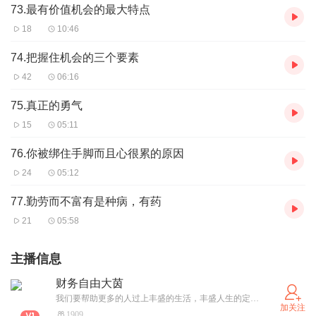
73.最有价值机会的最大特点
18
10:46
74.把握住机会的三个要素
42
06:16
75.真正的勇气
15
05:11
76.你被绑住手脚而且心很累的原因
24
05:12
77.勤劳而不富有是种病，有药
21
05:58
主播信息
财务自由大茵
我们要帮助更多的人过上丰盛的生活，丰盛人生的定义是：没有恐惧、没有忧愁、持续不断的去实现有价值的梦想，同时在家庭、身体、生意、人际关系、心理、精神六个生活的方面实现平衡！ 我们要影响一亿人读书，快乐的成长，1000个家庭实现财务自由。
加关注
1909