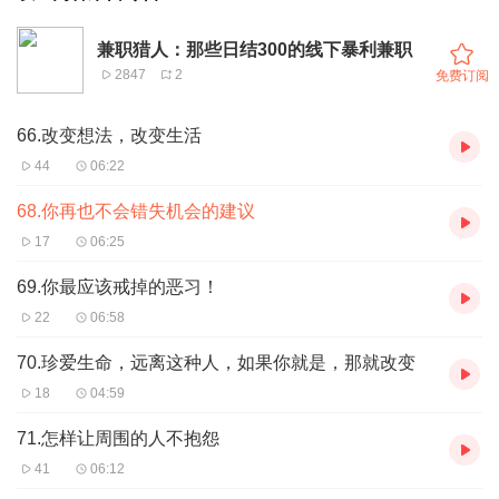
兼职猎人：那些日结300的线下暴利兼职
2847
2
免费订阅
66.改变想法，改变生活
44
06:22
68.你再也不会错失机会的建议
17
06:25
69.你最应该戒掉的恶习！
22
06:58
70.珍爱生命，远离这种人，如果你就是，那就改变
18
04:59
71.怎样让周围的人不抱怨
41
06:12