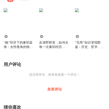
3204
3003
2957
“她”经济下的兼职蓝
反馈即财富：如何从
“无用”知识变现图
海：女性视角的独特
每一次兼职经历
鉴：历史、哲学、冷
机会
中“榨取”最大成长
知识怎么赚钱？
用户评论
还没有评论，快来发表第一个评论！
发表评论
猜你喜欢