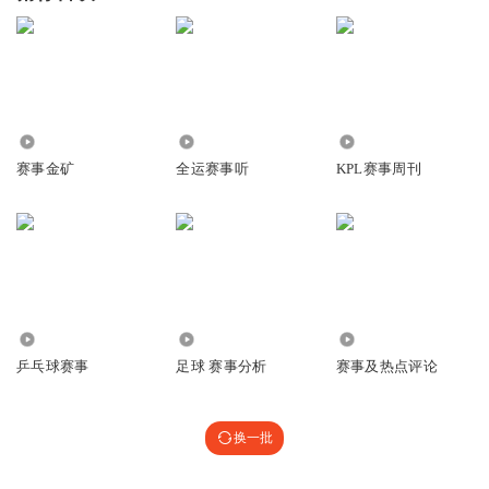
575
1354
1.45万
赛事金矿
全运赛事听
KPL赛事周刊
5.29万
1249
65.81万
乒乓球赛事
足球 赛事分析
赛事及热点评论
换一批