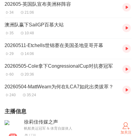
202605-英国队宣布美洲杯阵容
34
21:06
澳洲队赢下SailGP百慕大站
35
10:48
20260511-Etchells世锦赛在美国圣地亚哥开幕
29
14:06
20260505-Cole拿下CongressionalCup对抗赛冠军
60
20:36
20260504-MattWearn为何在ILCA7如此出类拔萃？
240
35:24
主播信息
徐莉佳传媒之声
帆船奥运冠军 & 体育自媒体人
加关注
1238