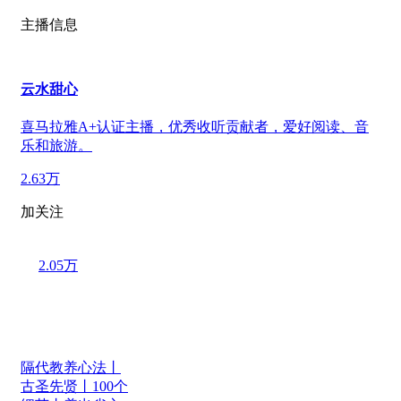
主播信息
云水甜心
喜马拉雅A+认证主播，优秀收听贡献者，爱好阅读、音
乐和旅游。
2.63万
加关注
2.05万
隔代教养心法丨
古圣先贤丨100个