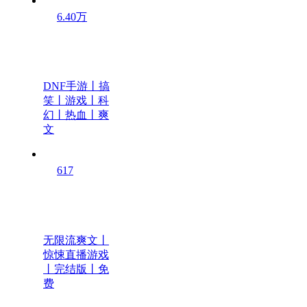
6.40万
DNF手游丨搞
笑丨游戏丨科
幻丨热血丨爽
文
617
无限流爽文丨
惊悚直播游戏
丨完结版丨免
费