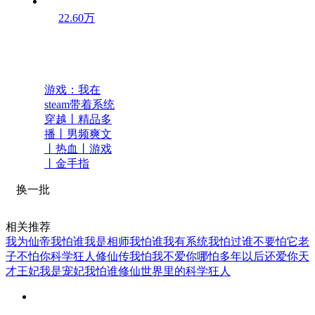
22.60万
游戏：我在
steam带着系统
穿越丨精品多
播丨男频爽文
丨热血丨游戏
丨金手指
换一批
相关推荐
我为仙帝我怕谁
我是相师我怕谁
我有系统我怕过谁
不要怕它
老
子不怕你
科学狂人修仙传
我怕我不爱你
哪怕多年以后还爱你
天
才王妃我是宠妃我怕谁
修仙世界里的科学狂人