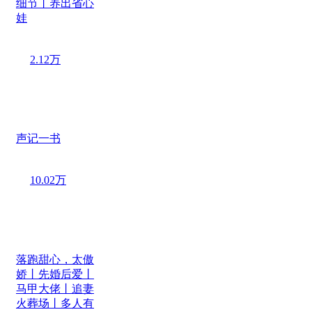
细节丨养出省心
娃
2.12万
声记一书
10.02万
落跑甜心，太傲
娇丨先婚后爱丨
马甲大佬丨追妻
火葬场丨多人有