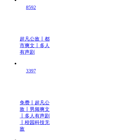
8592
超凡公敌丨都
市爽文丨多人
有声剧
3397
免费丨超凡公
敌丨男频爽文
丨多人有声剧
丨校园科技无
敌