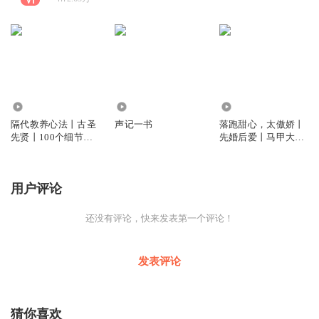
2.06万
2.12万
10.04万
隔代教养心法丨古圣
声记一书
落跑甜心，太傲娇丨
先贤丨100个细节丨
先婚后爱丨马甲大佬
养出省心娃
丨追妻火葬场丨多人
有声剧
用户评论
还没有评论，快来发表第一个评论！
发表评论
猜你喜欢