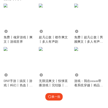
1.10万
8593
3397
免费丨魂穿游戏丨爽
超凡公敌丨都市爽文
免费丨超凡公敌丨男
文丨游戏世界
丨多人有声剧
频爽文丨多人有声剧
丨校园科技无敌
6.40万
617
22.60万
DNF手游丨搞笑丨游
无限流爽文丨惊悚直
游戏：我在steam带
戏丨科幻丨热血丨爽
播游戏丨完结版丨免
着系统穿越丨精品多
文
费
播丨男频爽文丨热血
丨游戏丨金手指
换一批