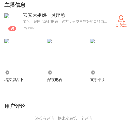
主播信息
安安大姐姐心灵疗愈
文艺，是内心深处的诗与远方，是岁月静好的美丽画卷。在这里，我们共同寻找那份触及灵魂深处的清凉。感谢喜马拉雅给我提供了一个这么好的平台，能和亲爱的朋友们相遇在这里。我们一起进步，一起成长，一起追寻生命的蓬勃。
加关注
1902
2178
1.73万
4088
塔罗牌占卜
深夜电台
玄学相关
用户评论
还没有评论，快来发表第一个评论！