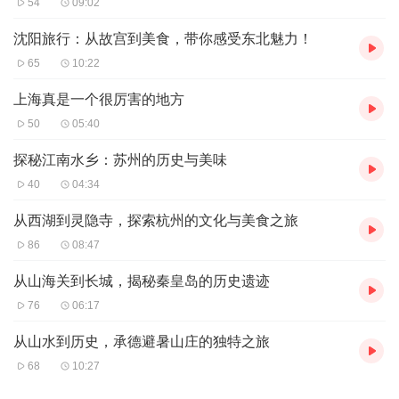
54
09:02
沈阳旅行：从故宫到美食，带你感受东北魅力！
65
10:22
上海真是一个很厉害的地方
50
05:40
探秘江南水乡：苏州的历史与美味
40
04:34
从西湖到灵隐寺，探索杭州的文化与美食之旅
86
08:47
从山海关到长城，揭秘秦皇岛的历史遗迹
76
06:17
从山水到历史，承德避暑山庄的独特之旅
68
10:27