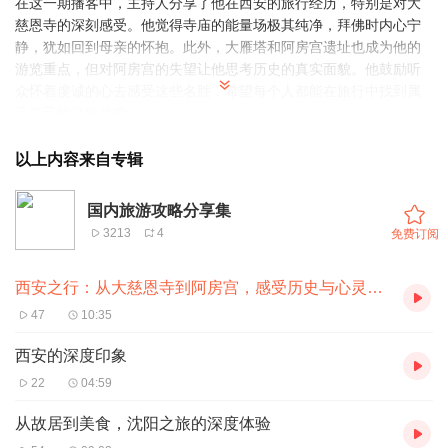
在这一期播客中，主持人分享了他在西安的旅行经历，特别是对大
慈恩寺的深刻感受。他觉得寺庙的能量场极其纯净，拜佛时内心宁
静，犹如回到母亲的怀抱。此外，大雁塔和阿房宫遗址也成为他的
游览重点，但对阿房宫的失望让他思考历史的真实面貌。他鼓励听
众怀着虔诚的心去感受这些名胜，希望每个人都能在旅行中找到属
于自己的灵性共鸣。
以上内容来自专辑
国内旅游攻略分享集
3213
4
免费订阅
西安之行：从大慈恩寺到阿房宫，感受历史与心灵的碰撞
47
10:35
西安的深度印象
22
04:59
从故居到美食，沈阳之旅的深度体验