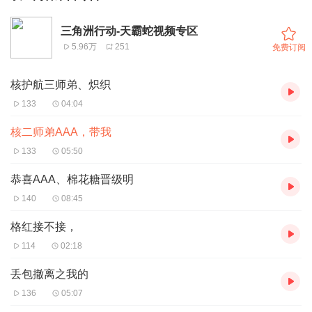
三角洲行动-天霸蛇视频专区
5.96万
251
免费订阅
核护航三师弟、炽织
133
04:04
核二师弟AAA，带我
133
05:50
恭喜AAA、棉花糖晋级明
140
08:45
格红接不接，
114
02:18
丢包撤离之我的
136
05:07