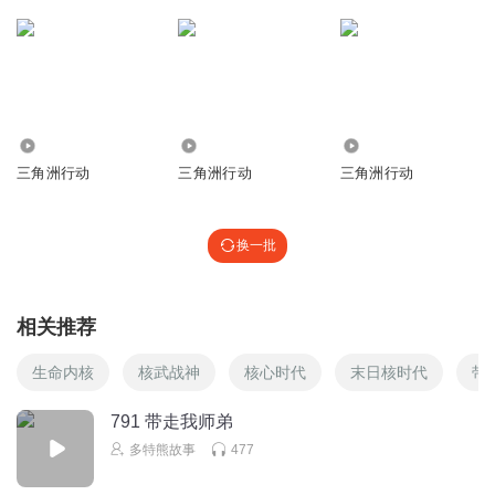
6122
4191
22.35万
三角洲行动
三角洲行动
三角洲行动
换一批
相关推荐
生命内核
核武战神
核心时代
末日核时代
带
791 带走我师弟
多特熊故事
477