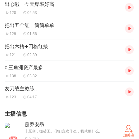
出心啦，今天爆率好高
120
02:53
把出五个红，简简单单
129
01:56
把出六格➕四格红接
121
02:39
c 三角洲资产最多
138
03:32
友刀战主教练，
123
04:17
主播信息
是乔安昂
非原创，搬砖工。你们喜欢什么，我就更什么。
加关注
5.70万