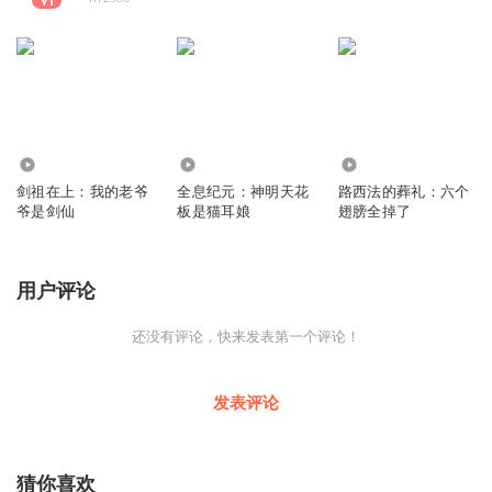
1.97万
1.59万
1.09万
剑祖在上：我的老爷
全息纪元：神明天花
路西法的葬礼：六个
爷是剑仙
板是猫耳娘
翅膀全掉了
用户评论
还没有评论，快来发表第一个评论！
发表评论
猜你喜欢