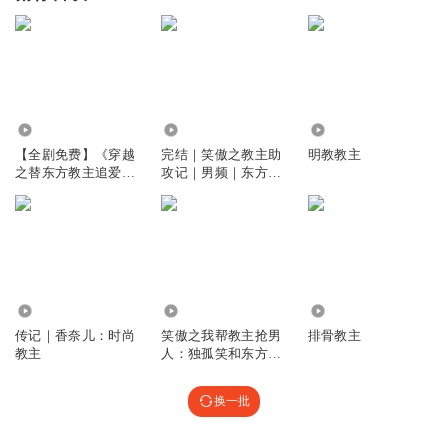
2.53万
2.49万
49.38万
【全剧免费】《穿越
完结｜笑傲之教主助
明教教主
之替东方教主追爱：
攻记｜男频｜东方不
虐恋江湖行》
败｜刀光剑影
32.09万
2.56万
8.87万
传记｜香奈儿：时尚
笑傲之我帮教主抢男
排骨教主
教主
人：独孤笑和东方不
败
换一批