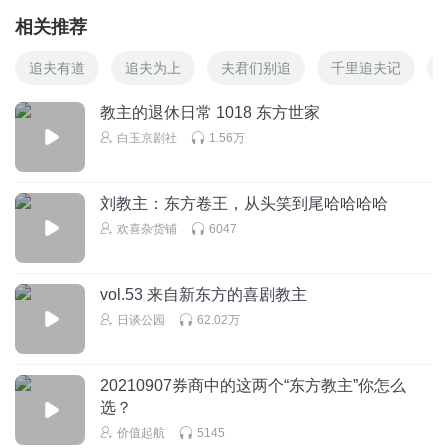
相关推荐
追夫有道
追夫为上
夫君们别追
千里追夫记
教主的退休日常 1018 东方世家
白玉京剧社
1.56万
刘教主：东方卷王，从头笑到尾哈哈哈哈
欢喜杂货铺
6047
vol.53 来自新东方的喜剧教主
日谈公园
62.02万
20210907券商中的这两个“东方教主”你怎么
选？
价值起航
5145