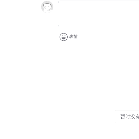
表情
暂时没