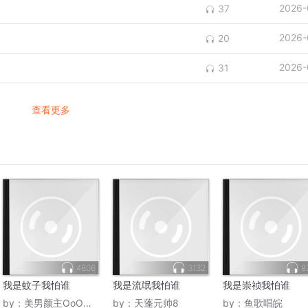
2026-
37
2026-
20
2026-
31
查看更多
4806
3132
9
我是蚊子我怕谁
我是流氓我怕谁
我是崇祯我怕谁
by：
美男颜主OoO摩天轮
by：
天蓬元帅8
by：
鱼歌唱皖