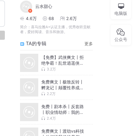
云水甜心
电脑版
4.6万
68
2.6万
简介：
喜马拉雅A+认证主播，优秀收听贡献
者，爱好阅读、音乐和旅游。
论
公众号
TA的专辑
更多
【免费】武侠爽文丨拒
绝争霸！乱世逍遥侠，
一剑定江湖
3.2万
免费爽文丨极致反转丨
孵龙记丨颠覆性养成丨
多人有声剧
2.2万
免费丨剧本杀丨反套路
丨职业情劫师：我的客
户是位祖宗
2.4万
免费爽文丨渡劫vs科技