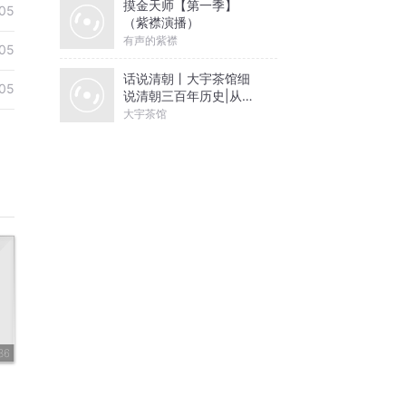
摸金天师【第一季】
05
（紫襟演播）
有声的紫襟
05
话说清朝丨大宇茶馆细
05
说清朝三百年历史|从努
尔哈赤到末代皇帝溥仪|
大宇茶馆
康熙雍正乾隆
36