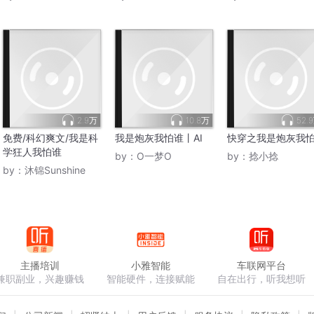
2.9万
10.8万
52.
免费/科幻爽文/我是科
我是炮灰我怕谁丨AI
快穿之我是炮灰我
学狂人我怕谁
by：
O一梦O
by：
捻小捻
by：
沐锦Sunshine
主播培训
小雅智能
车联网平台
兼职副业，兴趣赚钱
智能硬件，连接赋能
自在出行，听我想听