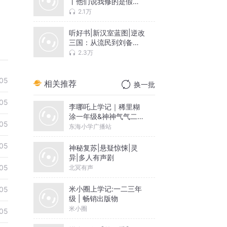
丨他们说我修的是假仙
丨多人剧
2.1万
听好书|新汉室蓝图|逆改
三国：从流民到刘备首
席军师
2.3万
05
相关推荐
换一批
05
李哪吒上学记｜稀里糊
涂一年级&神神气气二年
05
级
东海小学广播站
05
神秘复苏|悬疑惊悚|灵
异|多人有声剧
05
北冥有声
米小圈上学记:一二三年
05
级 | 畅销出版物
米小圈
05