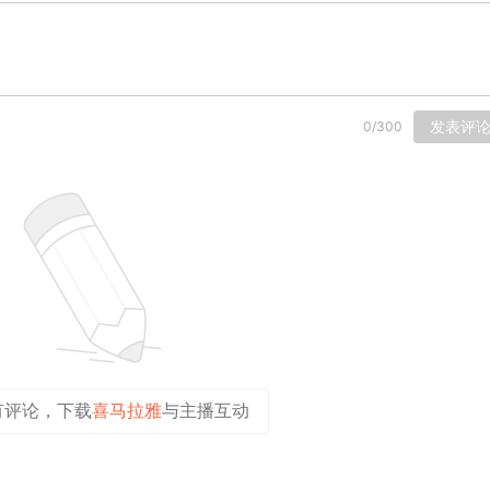
发表评
0
/
300
有评论，下载
喜马拉雅
与主播互动