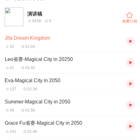
演讲稿
6439
9
免费订阅
Jifa Dream Kingdom
32
01:03
Leo省赛-Magical City in 20250
41
01:45
Eva-Magical City in 2050
137
01:38
Summer-Magical City in 2050
49
01:50
Grace Fu省赛-Magical City in 2050
161
01:46