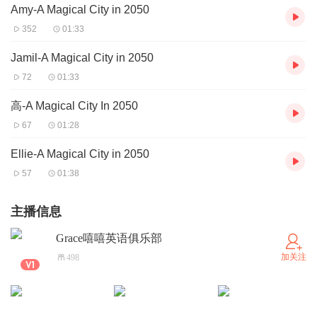
Amy-A Magical City in 2050
352
01:33
Jamil-A Magical City in 2050
72
01:33
高-A Magical City In 2050
67
01:28
Ellie-A Magical City in 2050
57
01:38
主播信息
Grace嘻嘻英语俱乐部
加关注
498