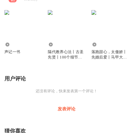
2.13万
2.16万
10.16万
声记一书
隔代教养心法丨古圣
落跑甜心，太傲娇丨
先贤丨100个细节丨
先婚后爱丨马甲大佬
养出省心娃
丨追妻火葬场丨多人
有声剧
用户评论
还没有评论，快来发表第一个评论！
发表评论
猜你喜欢