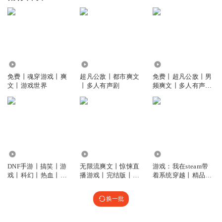
1.12万
8593
3397
免费丨魂穿游戏丨爽
超凡公敌丨都市爽文
免费丨超凡公敌丨男
文丨游戏世界
丨多人有声剧
频爽文丨多人有声剧
丨校园科技无敌
6.40万
617
22.60万
DNF手游丨搞笑丨游
无限流爽文丨惊悚直
游戏：我在steam带
戏丨科幻丨热血丨爽
播游戏丨完结版丨免
着系统穿越丨精品多
文
费
播丨男频爽文丨热血
丨游戏丨金手指
换一批