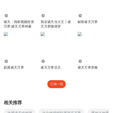
22.57万
365.79万
54.23万
诸天：我刷视频投资
我在诸天当大王丨诸
献祭诸天万界
万界|诸天万界神豪
天万界随便穿
223.53万
308.94万
180.94万
剧透诸天万界
诸天万界店主
诸天万界穿梭
换一批
相关推荐
连通诸天的地球
这个地球能联通诸天万界
通神之神通九