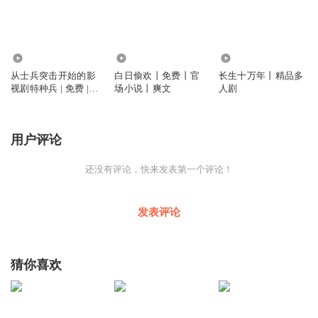
2531
23.22万
16.47万
从士兵突击开始的影
白日偷欢丨免费丨官
长生十万年丨精品多
视剧特种兵 | 免费 |
场小说丨爽文
人剧
爽文 | 军事小说
用户评论
还没有评论，快来发表第一个评论！
发表评论
猜你喜欢