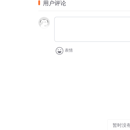
用户评论
【福利领取】
书豪还为我们的听友准备了专属福利：一份内
营！扫描下方海报二维码，也可以wx搜索CEO
取！
-本期主播-
表情
即刻：大维微博@王大维维维维维维
即刻：兔毛微博@阿_疼 小红薯@阿_疼（兔
本期嘉宾：书豪
大兔公园目前已在喜马拉雅、小宇宙、荔枝
暂时没