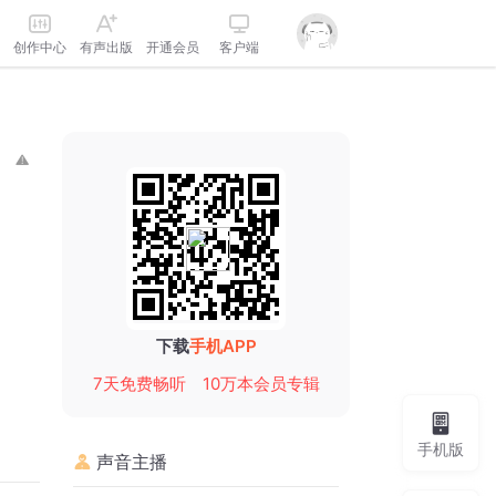
创作中心
有声出版
开通会员
客户端
下载
手机APP
7天免费畅听
10万本会员专辑
手机版
声音主播