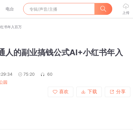
电台
上传
小红书年入百万
普通人的副业搞钱公式AI+小红书年入
:29:34
75:20
60
公园
喜欢
下载
分享