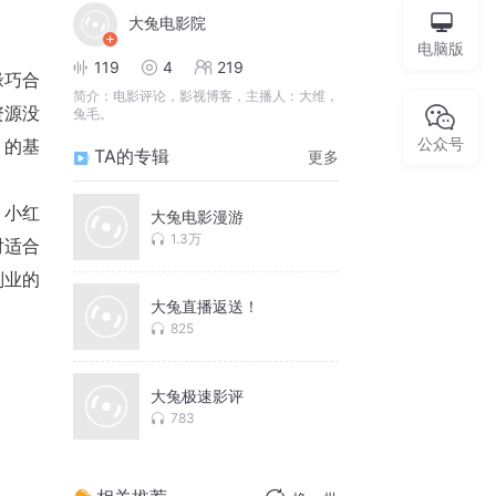
大兔电影院
电脑版
119
4
219
缘巧合
简介：
电影评论，影视博客，主播人：大维，
资源没
兔毛。
公众号
】的基
TA的专辑
更多
＋小红
大兔电影漫游
1.3万
对适合
副业的
大兔直播返送！
825
大兔极速影评
783