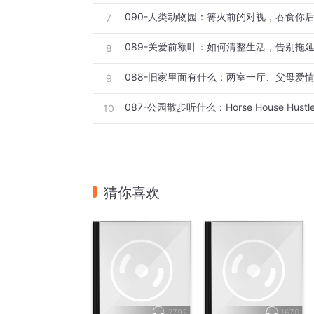
090-人类动物园：篝火前的对视，吞食你
7
089-关爱前额叶：如何清整生活，告别拖
8
9
10
猜你喜欢
3792
1670