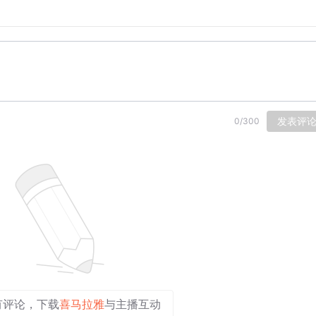
部的小红书电商开店从0到1的手册，以及原价999元的三天直
SH666或SEOSH888，备注“大兔公园”，前100位听友可
发表评
0
/
300
毛版）
、苹果播客、QQ音乐、网易云音乐同步更新，欢迎订阅大兔公园
有评论，下载
喜马拉雅
与主播互动