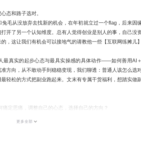
把心态和路子选对。
兔毛从没放弃去找新的机会，在年初就立过一个flag，后来因
们打开了另一个认知维度。总有人觉得创业是别人的事，自己没
来的，这让我们有机会可以接地气的请教他一些【互联网练摊儿
人最真实的起步心态与最具实操感的具体动作——如何善用AI
找准方向，从不敢动手到稳稳变现，我们聊透：普通人该怎么选
用最轻松的方式把副业跑起来。文末有专属干货福利，想踏实做
如何痛定思痛，调整自己的心态，选择自己的方向？
号创业的优势在哪里？如何选品？
更多全部
现降本增效？
些心态上的转变和反常识的认知？