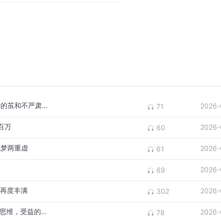
096-旧书房里有什么：过刊、故纸堆、中指的茧和不严肃文学
2026-
71
百万
2026-
60
说梦两重虚
2026-
61
2026-
69
义再度丰满
2026-
302
091-从脑科学到男女相处之道：习得对方的思维，受益的不只爱情
2026-
78