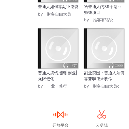
普通人如何靠副业逆袭
给普通人的39个副业
赚钱项目
by：
财务自由大茵
by：
推客有话说
1.3万
3999
普通人搞钱指南|副业|
副业突围：普通人如何
无限进化
靠兼职逆天改命
by：
一业一修行
by：
财务自由大茵c
开放平台
云剪辑