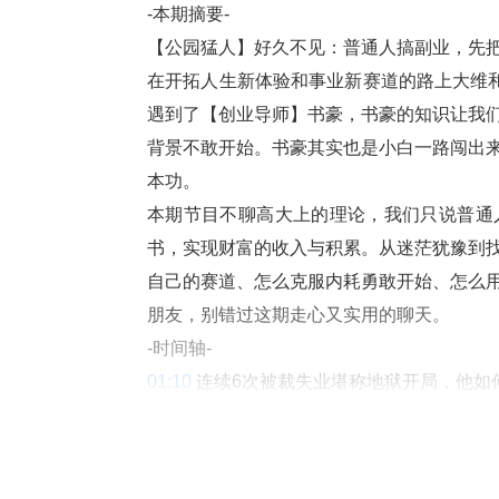
-本期摘要-
【公园猛人】好久不见：普通人搞副业，先
在开拓人生新体验和事业新赛道的路上大维和
遇到了【创业导师】书豪，书豪的知识让我
背景不敢开始。书豪其实也是小白一路闯出
本功。
本期节目不聊高大上的理论，我们只说普通
书，实现财富的收入与积累。从迷茫犹豫到
自己的赛道、怎么克服内耗勇敢开始、怎么
朋友，别错过这期走心又实用的聊天。
-时间轴-
01:10
 连续6次被裁失业堪称地狱开局，他
17:25
 书豪现身说法：小红书对于普通人起
32:00
 AI如何帮我们在小红书电商创业中实
61:22
 在创业成功后，关于赚钱，书豪有哪