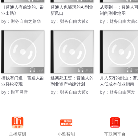
《普通人有前途的、副
普通人也能玩的AI副业
从零到一：普通人
业出路》
新风口
制的副业地图
by：
财务自由之路华
by：
财务自由大茵c
by：
财务自由大茵c
699
3101
19
搞钱有门道｜普通人副
逃离死工资：普通人的
月入5万的副业：普
业轻松变现
副业资产构建计划
人低成本创业指南
by：
悦耳灵音
by：
财务自由大茵c
by：
财务自由阿发
主播培训
小雅智能
车联网平台