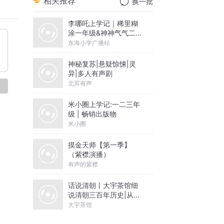
相关推荐
换一批
播训练
李哪吒上学记｜稀里糊
涂一年级&神神气气二年
免费领
级
东海小学广播站
神秘复苏|悬疑惊悚|灵
异|多人有声剧
北冥有声
论
米小圈上学记:一二三年
级 | 畅销出版物
米小圈
！
摸金天师【第一季】
（紫襟演播）
有声的紫襟
话说清朝丨大宇茶馆细
说清朝三百年历史|从努
尔哈赤到末代皇帝溥仪|
大宇茶馆
康熙雍正乾隆