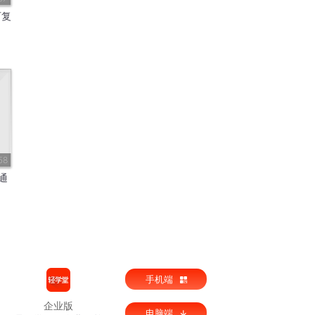
可复
58
通
手机端
企业版
电脑端