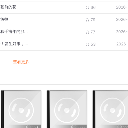
后墓前的花
2026-
66
延负担
2026-
79
088-旧家里面有什么：两室一厅、父母爱情和千禧年的那个下午
2026-
77
087-公园散步听什么：Horse House Hustle！发生好事，随时浩室！
2026-
53
查看更多
1.2万
3272
32