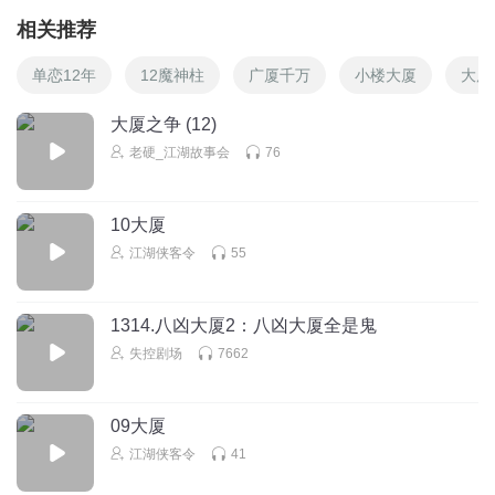
相关推荐
单恋12年
12魔神柱
广厦千万
小楼大厦
大厦
大厦之争 (12)
老硬_江湖故事会
76
10大厦
江湖侠客令
55
1314.八凶大厦2：八凶大厦全是鬼
失控剧场
7662
09大厦
江湖侠客令
41