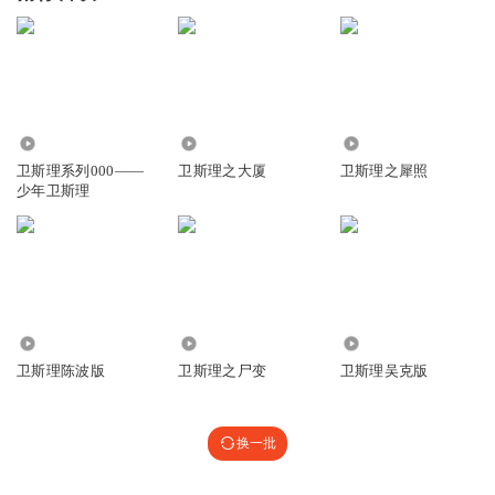
5490
1.88万
7.13万
卫斯理系列000——
卫斯理之大厦
卫斯理之犀照
少年卫斯理
7.19万
1.97万
3.67万
卫斯理陈波版
卫斯理之尸变
卫斯理吴克版
换一批