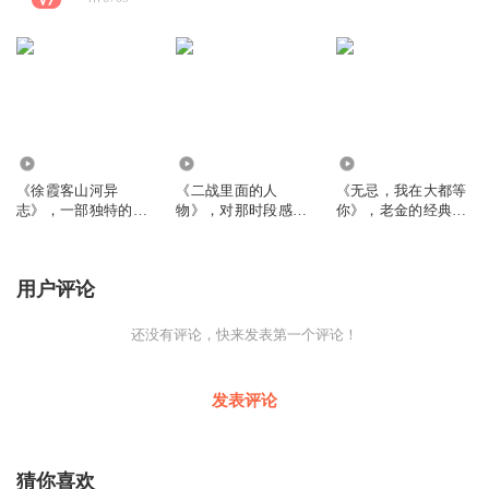
2162
675
6342
《徐霞客山河异
《二战里面的人
《无忌，我在大都等
志》，一部独特的旅
物》，对那时段感兴
你》，老金的经典武
行悬疑小说
趣的注意了
侠小说
用户评论
还没有评论，快来发表第一个评论！
发表评论
猜你喜欢