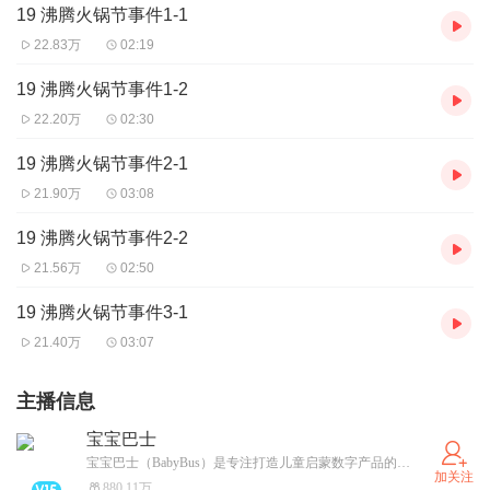
19 沸腾火锅节事件1-1
22.83万
02:19
19 沸腾火锅节事件1-2
22.20万
02:30
19 沸腾火锅节事件2-1
21.90万
03:08
19 沸腾火锅节事件2-2
21.56万
02:50
19 沸腾火锅节事件3-1
21.40万
03:07
主播信息
宝宝巴士
宝宝巴士（BabyBus）是专注打造儿童启蒙数字产品的原创品牌，累计服务全球8亿家庭用户。宝宝巴士秉承“快乐启蒙”的理念，用奇妙有趣的方式为儿童提供免费的数字内容，量身定制“好听”（国学故事）、“好看”（儿歌动画）、“好玩”（互动APP）等系列内容产品，让孩子在趣味中认知世界，感受“真、善、美”。
加关注
880.11万