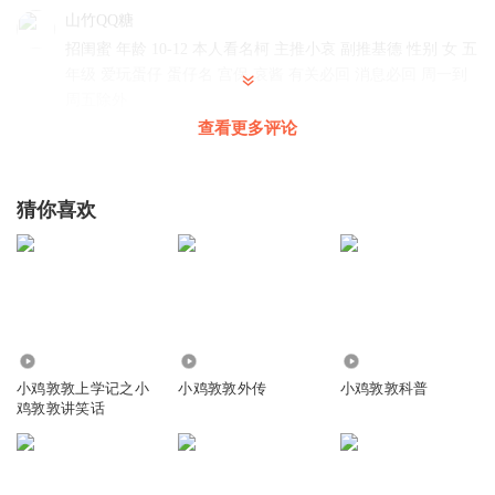
山竹QQ糖
招闺蜜 年龄 10-12 本人看名柯 主推小哀 副推基德 性别 女 五
年级 爱玩蛋仔 蛋仔名 宫保.哀酱 有关必回 消息必回 周一到
周五除外
查看更多评论
回复
2026-06-10
5
小草莓兔仙
回复 @
山竹QQ糖
:
我我我
猜你喜欢
听友473642387
，。
回复
2026-06-12
8
5.38万
791
669
末影龙之梦
回复 @
听友473642387
:
太奇葩了
小鸡敦敦上学记之小
小鸡敦敦外传
小鸡敦敦科普
鸡敦敦讲笑话
叫我小蓝蛋吧
使用技能