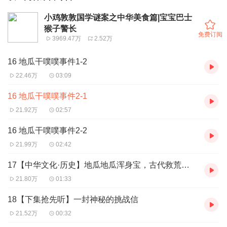
小鸡敦敦国学谜案之中华美食篇|宝宝巴士
猴子警长
免费订阅
3969.47万
2.52万
16 地瓜干噗噗事件1-2
22.46万
03:09
16 地瓜干噗噗事件2-1
21.92万
02:57
16 地瓜干噗噗事件2-2
21.99万
02:42
17【中华文化·历史】地瓜地瓜浑身宝，古代救荒保温饱！
21.80万
01:33
18【下集抢先听】一封神秘的挑战信
21.52万
00:32