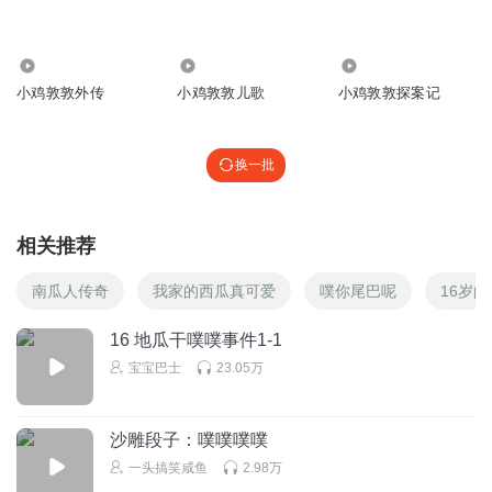
回复
2026-06-07
7
747.18万
2548
9485
听友86244177
回复 @
叫我小蓝蛋吧
:
在哪里领的？
小鸡敦敦外传
小鸡敦敦儿歌
小鸡敦敦探案记
芙干
换一批
我是第1个。真好听，真好听
回复
2026-05-31
6
相关推荐
听友86244177
回复 @
芙干
:
我是第二名😃！
南瓜人传奇
我家的西瓜真可爱
噗你尾巴呢
16岁
AI阿温
16 地瓜干噗噗事件1-1
宝宝巴士
23.05万
回复
2026-06-05
5
听友231790071
沙雕段子：噗噗噗噗
一般的手机是复制不出来的⬜⬛⬛⬜⬜⬜⬛⬛⬜
一头搞笑咸鱼
2.98万
⬛⬜⬜⬛⬜⬛⬜⬜⬛ ⬛⬜⬜⬜⬛⬜⬜⬜⬛