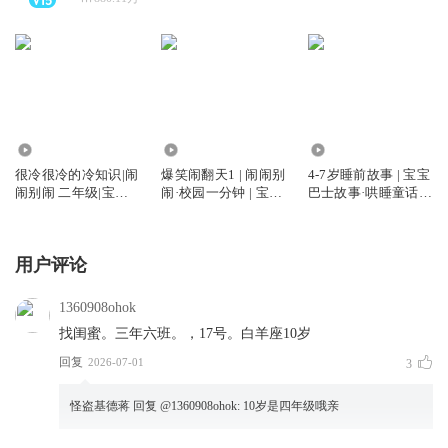
9046.00万
4.09亿
25.01亿
很冷很冷的冷知识|闹
爆笑闹翻天1 | 闹闹别
4-7岁睡前故事 | 宝宝
闹别闹 二年级|宝宝
闹·校园一分钟 | 宝宝
巴士故事·哄睡童话大
巴士故事
巴士故事
全
用户评论
1360908ohok
找闺蜜。三年六班。，17号。白羊座10岁
回复
2026-07-01
3
怪盗基德蒋
回复 @
1360908ohok
:
10岁是四年级哦亲