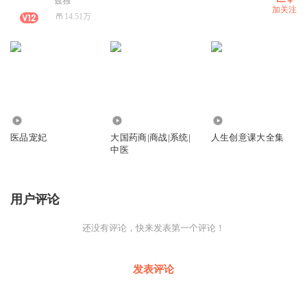
兹独
加关注
14.51万
1160
1570
66
医品宠妃
大国药商|商战|系统|
人生创意课大全集
中医
用户评论
还没有评论，快来发表第一个评论！
发表评论