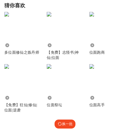
猜你喜欢
21.94万
1.08万
4.63万
多位面修仙之炼丹师
【免费】志怪书|神
位面跑商
仙|位面
2.94万
86.83万
689
【免费】狂仙|修仙|
位面祭坛
位面高手
位面|逆袭
换一批