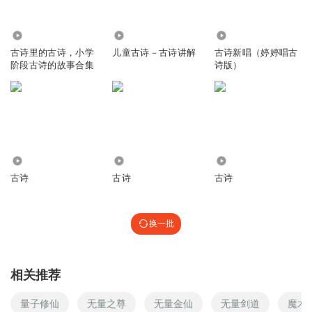
6788
13.49万
9.86万
古诗里的古诗，小学
儿童古诗－古诗讲解
古诗新唱（婷婷唱古
阶段古诗的故事合集
诗版）
2734
6596
1809
古诗
古诗
古诗
换一批
相关推荐
量子修仙
无量之尊
无量金仙
无量剑道
魔术