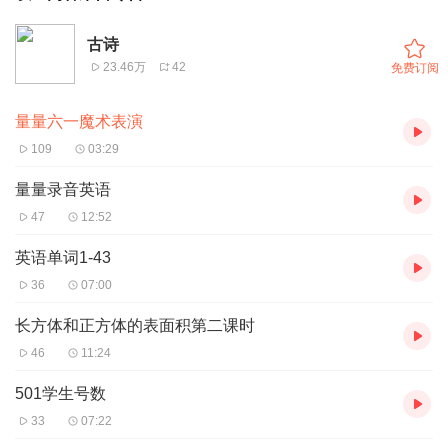
古诗
23.46万
42
免费订阅
量量六一魔术表演
109
03:29
量量录音英语
47
12:52
英语单词1-43
36
07:00
长方体和正方体的表面积第二课时
46
11:24
501学生号数
33
07:22