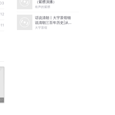
（紫襟演播）
03
有声的紫襟
-12
话说清朝丨大宇茶馆细
说清朝三百年历史|从努
-11
尔哈赤到末代皇帝溥仪|
大宇茶馆
康熙雍正乾隆
17