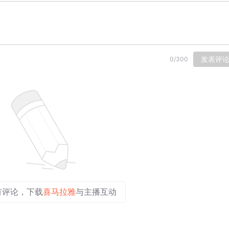
发表评
0
/
300
有评论，下载
喜马拉雅
与主播互动