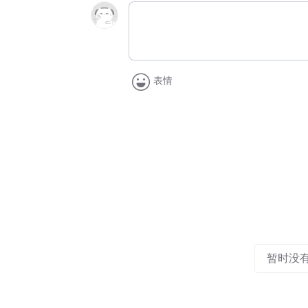
表情
暂时没