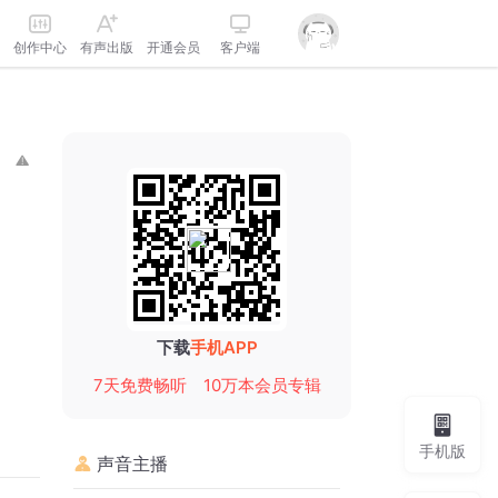
创作中心
有声出版
开通会员
客户端
下载
手机APP
7天免费畅听
10万本会员专辑
手机版
声音主播