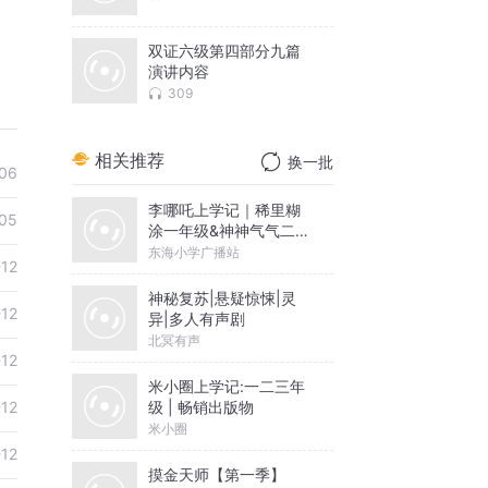
双证六级第四部分九篇
演讲内容
309
相关推荐
换一批
06
李哪吒上学记｜稀里糊
05
涂一年级&神神气气二年
级
东海小学广播站
-12
神秘复苏|悬疑惊悚|灵
-12
异|多人有声剧
北冥有声
-12
米小圈上学记:一二三年
级 | 畅销出版物
-12
米小圈
-12
摸金天师【第一季】