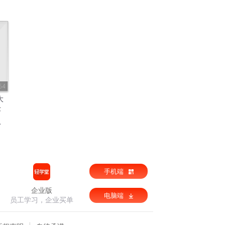
54
大
术
手机端
企业版
电脑端
员工学习，企业买单