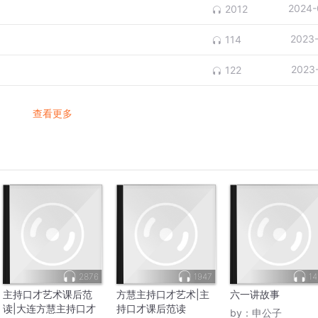
2024-
2012
2023
114
2023
122
查看更多
2876
1947
14
主持口才艺术课后范
方慧主持口才艺术|主
六一讲故事
读|大连方慧主持口才
持口才课后范读
by：
申公子