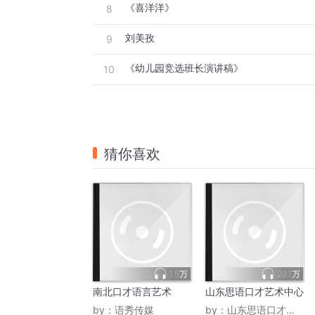
《喜洋洋》
8
刘美孜
9
《幼儿园竞选班长演讲稿》
10
猜你喜欢
1.5万
29.1万
南北口才语言艺术
山东思语口才艺术中心
by：
语秀传媒
by：
山东思语口才艺术中心