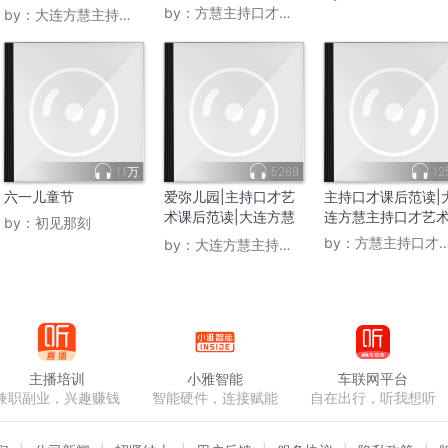
艺术
by：
方慧主持口才艺术
by：
大连方慧主持口才艺术
1.1万
5269
12
六一儿童节
爱弥儿园|主持口才艺
主持口才课后范读|
术课后范读|大连方慧
连方慧主持口才艺
by：
初见那刻
主持口才艺术
by：
方慧主持口才艺术
by：
大连方慧主持口才艺术
主播培训
小雅智能
车联网平台
兼职副业，兴趣赚钱
智能硬件，连接赋能
自在出行，听我想听