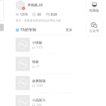
李艳娥_DE
电脑版
1374
30
839
简介：
把更多好听的作品分享给大家
论
TA的专辑
更多
公众号
小快板
1.2万
快板
17
故事朗诵
2381
小品练习
744