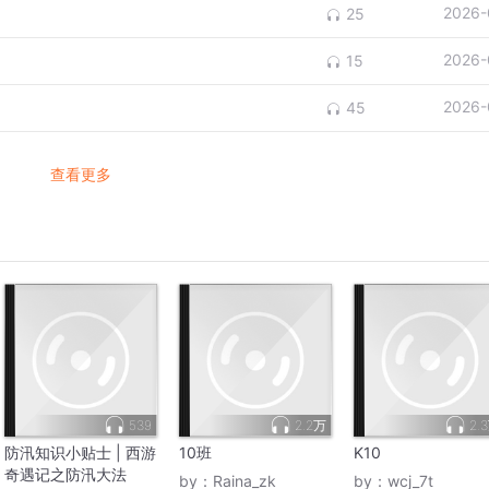
2026-
25
2026-
15
2026-
45
查看更多
539
2.2万
2.
防汛知识小贴士 | 西游
10班
K10
奇遇记之防汛大法
by：
Raina_zk
by：
wcj_7t