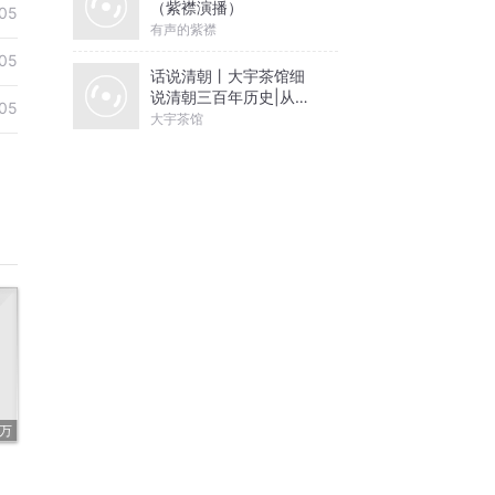
（紫襟演播）
05
有声的紫襟
05
话说清朝丨大宇茶馆细
说清朝三百年历史|从努
05
尔哈赤到末代皇帝溥仪|
大宇茶馆
康熙雍正乾隆
3万