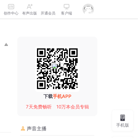
创作中心
有声出版
开通会员
客户端
下载
手机APP
7天免费畅听
10万本会员专辑
手机版
声音主播