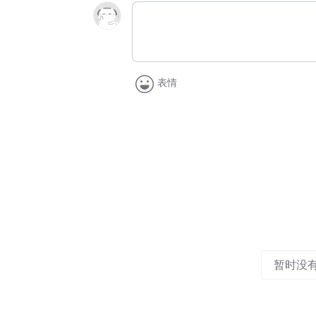
表情
暂时没