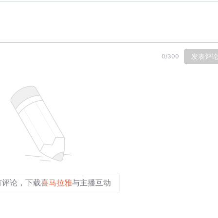
发表评
0
/
300
有评论，下载
喜马拉雅
与主播互动