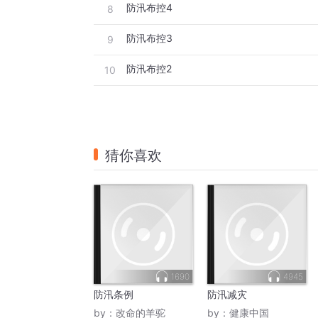
防汛布控4
8
防汛布控3
9
防汛布控2
10
猜你喜欢
1690
4945
防汛条例
防汛减灾
by：
改命的羊驼
by：
健康中国