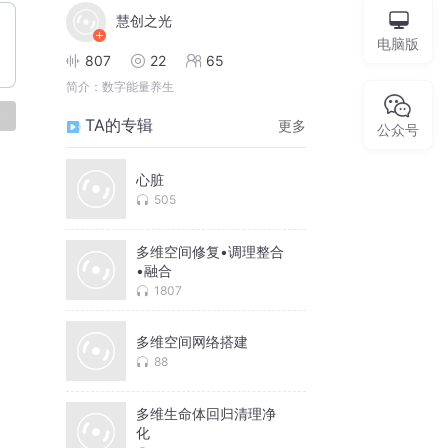
慧创之光
电脑版
807
22
65
简介：
数字能量养生
论
TA的专辑
更多
公众号
心脏
505
多维空间修复•调理整合
•融合
1807
多维空间网络搭建
88
多维生命体回归清理净
化