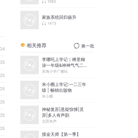
1683
家族系统回归扬升
1473
相关推荐
换一批
04
李哪吒上学记｜稀里糊
05
涂一年级&神神气气二年
级
东海小学广播站
05
米小圈上学记:一二三年
05
级 | 畅销出版物
米小圈
05
神秘复苏|悬疑惊悚|灵
异|多人有声剧
05
北冥有声
05
摸金天师【第一季】