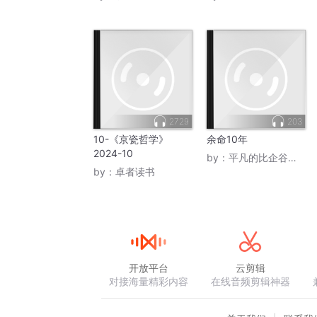
2729
203
10-《京瓷哲学》
余命10年
2024-10
by：
平凡的比企谷八幡
by：
卓者读书
开放平台
云剪辑
对接海量精彩内容
在线音频剪辑神器