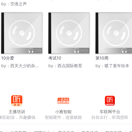
by：
空港之声
209
5819
10
10分爱
考试10
第10周
by：
西关大少的杂货铺
by：
西点国际教育
by：
暖了童年绘本
主播培训
小雅智能
车联网平台
兼职副业，兴趣赚钱
智能硬件，连接赋能
自在出行，听我想听