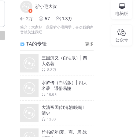
驴小毛大叔
电脑版
2万
57
1.3万
简介：
大家好，我是驴小毛同学，喜欢我的声
音就关注我吧
论
公众号
TA的专辑
更多
三国演义（白话版）| 四
大名著
8.3万
水浒传（白话版）| 四大
名著 | 通俗易懂
16.6万
大清帝国传I清朝I晚晴I
清史
1386
竹书纪年I夏、商、周I战