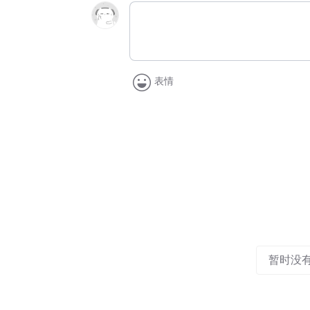
表情
暂时没