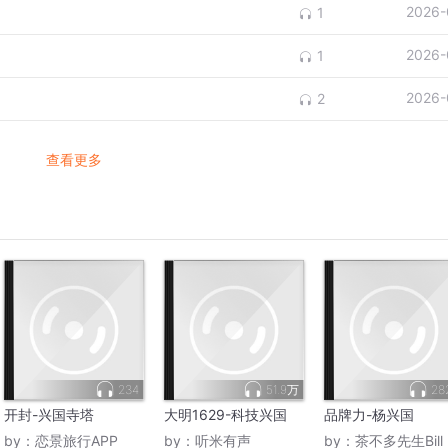
2026-
1
2026-
1
2026-
2
查看更多
234
51.9万
28
开封-兴国寺塔
大明1629-科技兴国
品牌力-杨兴国
by：
恋景旅行APP
by：
听米有声
by：
茶不多先生Bill