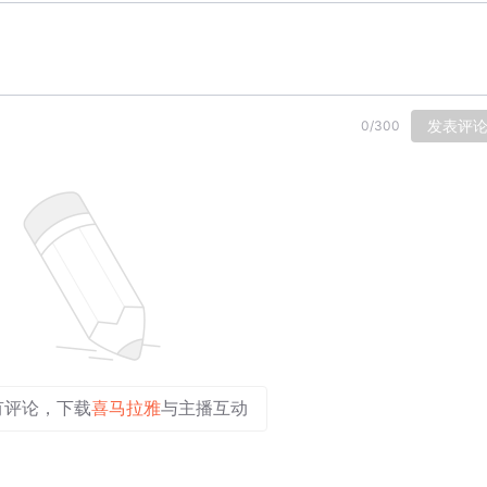
发表评
0
/
300
有评论，下载
喜马拉雅
与主播互动