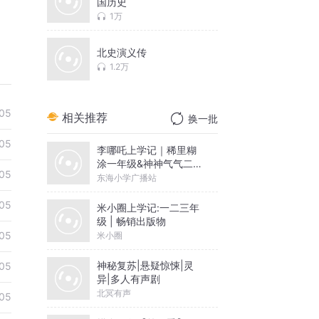
国历史
1万
北史演义传
1.2万
05
相关推荐
换一批
05
李哪吒上学记｜稀里糊
涂一年级&神神气气二年
05
级
东海小学广播站
05
米小圈上学记:一二三年
级 | 畅销出版物
05
米小圈
神秘复苏|悬疑惊悚|灵
05
异|多人有声剧
北冥有声
05