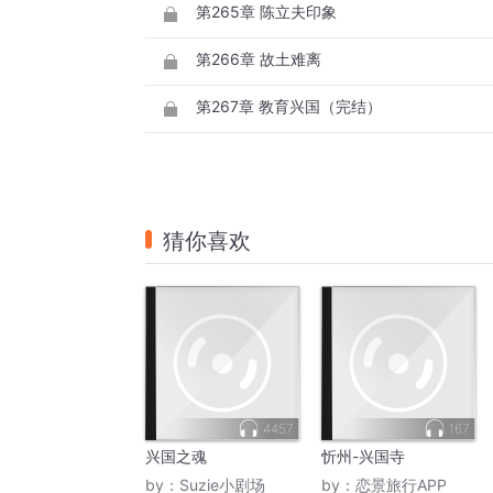
第265章 陈立夫印象
第266章 故土难离
第267章 教育兴国（完结）
猜你喜欢
4457
167
兴国之魂
忻州-兴国寺
by：
Suzie小剧场
by：
恋景旅行APP