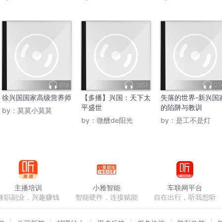
619
3851
27
徐兴国国家高级营养师
【多播】兴国：天下太
失落的世界-新兴国
平盛世
的陷阱与教训
by：
莫莫小莫莫
by：
微醺de阳光
by：
是工不是灯
主播培训
小雅智能
车联网平台
兼职副业，兴趣赚钱
智能硬件，连接赋能
自在出行，听我想听