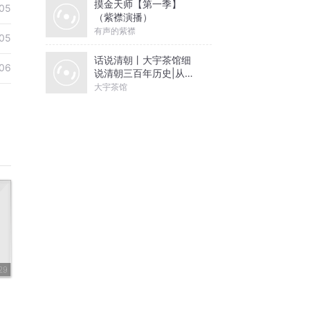
摸金天师【第一季】
05
（紫襟演播）
有声的紫襟
05
话说清朝丨大宇茶馆细
06
说清朝三百年历史|从努
尔哈赤到末代皇帝溥仪|
大宇茶馆
康熙雍正乾隆
29