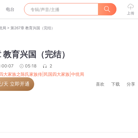
电台
上传
>
统局
第267章 教育兴国（完结）
章 教育兴国（完结）
:00:07
05:18
2
四大家族之陈氏家族传|民国四大家族|中统局
元/天 立即开通
喜欢
下载
分享