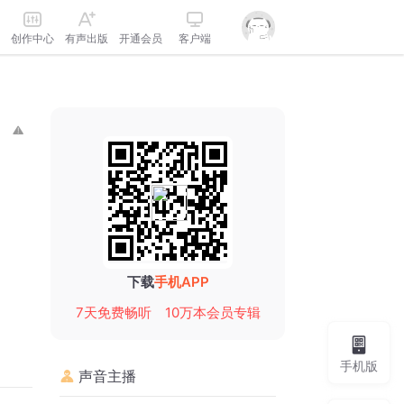
创作中心
有声出版
开通会员
客户端
下载
手机APP
7天免费畅听
10万本会员专辑
手机版
声音主播