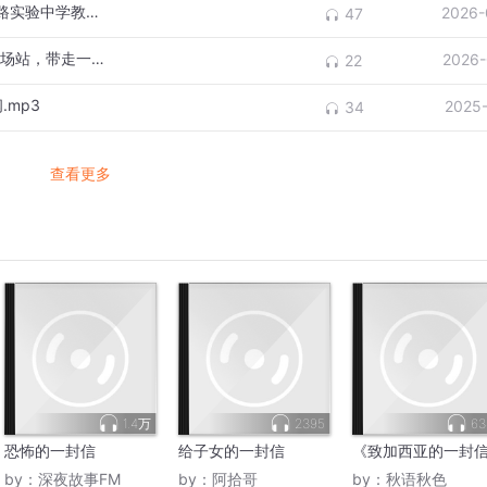
【3月】念才有德 为人师表——追忆沈阳铁路实验中学教师张念才
2026-
47
【2月】沈阳地铁“福马市集”开市！来桃仙机场站，带走一份家乡年礼
2026-
22
.mp3
2025
34
查看更多
1.4万
2395
63
恐怖的一封信
给子女的一封信
《致加西亚的一封
by：
深夜故事FM
by：
阿拾哥
by：
秋语秋色