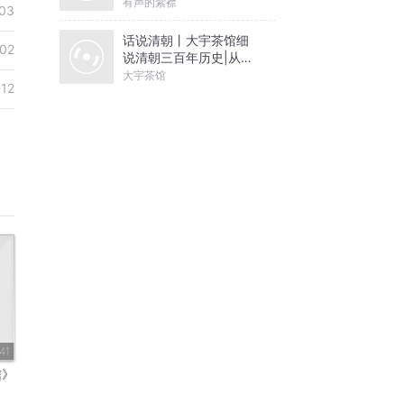
有声的紫襟
03
话说清朝丨大宇茶馆细
02
说清朝三百年历史|从努
尔哈赤到末代皇帝溥仪|
大宇茶馆
-12
康熙雍正乾隆
41
信》