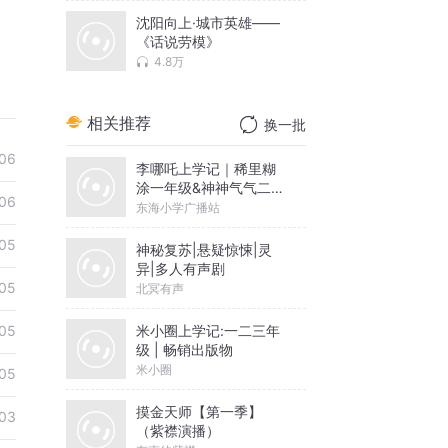
沈阳向上·城市英雄——
《话说劳模》
4.8万
相关推荐
换一批
06
李哪吒上学记｜稀里糊
涂一年级&神神气气二年
06
级
东海小学广播站
05
神秘复苏|悬疑惊悚|灵
异|多人有声剧
05
北冥有声
米小圈上学记:一二三年
05
级 | 畅销出版物
米小圈
05
摸金天师【第一季】
03
（紫襟演播）