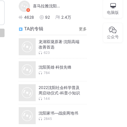
喜马拉雅沈阳营销中心
电脑版
4628
92
2.4万
TA的专辑
更多
论
公众号
龙湖双珑原著·沈阳高端
改善首选
623
沈阳英雄·科技先锋
784
2022沈阳社会科学普及
周启动仪式-科普小知识
144
沈阳家书—战疫两地书
2845