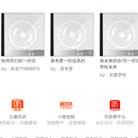
1219
2.1万
6
给同学们的一封信
慕奇爱一封信系列
致未来的你/写一封
寄给未来
by：
听友71888815
by：
慕奇爱
by：
初夏梦秋
主播培训
小雅智能
车联网平台
兼职副业，兴趣赚钱
智能硬件，连接赋能
自在出行，听我想听