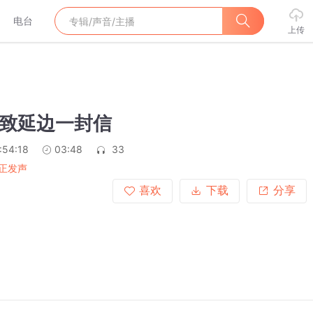
电台
上传
】致延边一封信
:54:18
03:48
33
正发声
喜欢
下载
分享