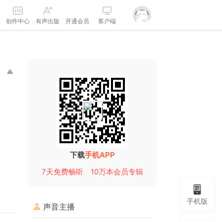
创作中心
有声出版
开通会员
客户端
下载
手机APP
7天免费畅听
10万本会员专辑
手机版
声音主播