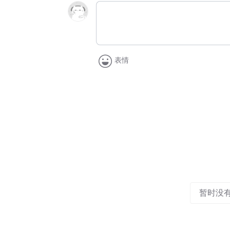
表情
暂时没