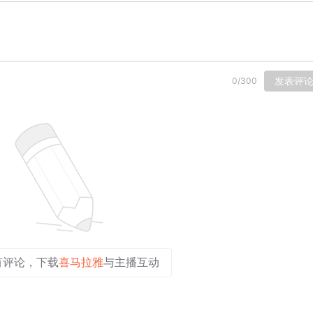
发表评
0
/
300
有评论，下载
喜马拉雅
与主播互动