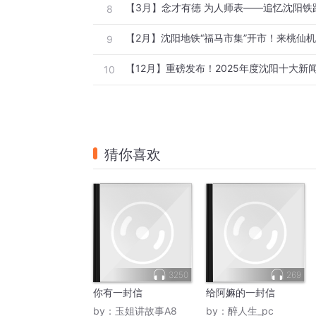
8
9
【12月】重磅发布！2025年度沈阳十大新闻
10
猜你喜欢
3250
269
你有一封信
给阿嫲的一封信
by：
玉姐讲故事A8
by：
醉人生_pc