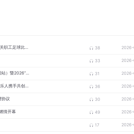
【6月】激情绿茵场 实干当先锋 沈阳市直机关职工足球比赛圆满落幕
2026-
38
2026-
33
【5月】全国首届百所高校学子地方行（沈阳站）暨2026“博士沈阳行”活动开幕
2026-
31
【5月】《赛场英雄》MV重磅上线｜14位音乐人携手共创：回家，看球，为沈阳加油！
2026-
36
赠协议
2026-
30
赛燃情开幕
2026-
49
2026-
17