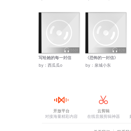
5501
628
写给她的每一封信
《恐怖的一封信》
by：
西瓜瓜o
by：
泉城小东
开放平台
云剪辑
对接海量精彩内容
在线音频剪辑神器