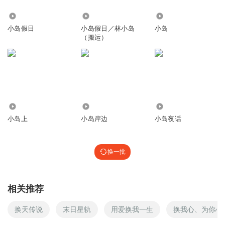
1.83万
8.16万
1306
小岛假日
小岛假日／林小岛
小岛
（搬运）
52
89
8920
小岛上
小岛岸边
小岛夜话
换一批
相关推荐
换天传说
末日星轨
用爱换我一生
换我心、为你心