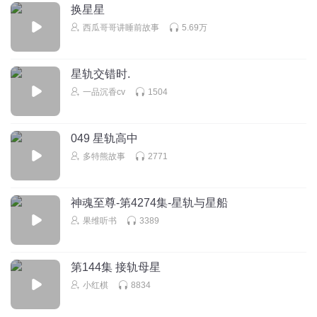
换星星
西瓜哥哥讲睡前故事
5.69万
星轨交错时.
一品沉香cv
1504
049 星轨高中
多特熊故事
2771
神魂至尊-第4274集-星轨与星船
果维听书
3389
第144集 接轨母星
小红棋
8834