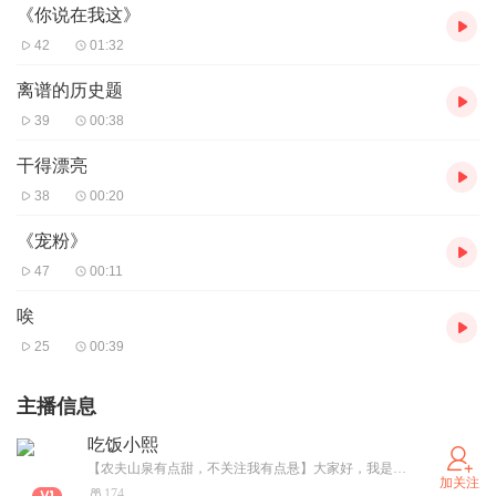
《你说在我这》
42
01:32
离谱的历史题
39
00:38
干得漂亮
38
00:20
《宠粉》
47
00:11
唉
25
00:39
主播信息
吃饭小熙
【农夫山泉有点甜，不关注我有点悬】大家好，我是吃饭小熙！！我爱玩植物大战僵尸【改版或二代，都打，打算2026年大部分时间打2代，主打杂交版，杂交版目前有3.17版本，最初游玩版本3.5】，还爱玩和平精英，我的世界，我的世界ID:更时尚的巅峰【网易，电脑也玩】和平精英ID:狐梦x（上分地铁都打，地铁曾一把转800万，别笑我是2指战神），有想玩的可以添加(有关必回，目前冲200粉，终极目标冲1000粉，如果到了露脸)求关注！当然还玩躺平发育（开局一个鱼叉炮单刷猎梦者，）我还有一个最好的好友【香脆的豌豆射手】（可以关注一下）！！！！六年级，男，希望你能给我的专辑一个好评，私信必回！
加关注
174