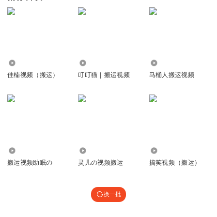
5.76万
14.65万
4889
佳楠视频（搬运）
叮叮猫｜搬运视频
马桶人搬运视频
12.56万
2958
43.19万
搬运视频助眠の
灵儿の视频搬运
搞笑视频（搬运）
换一批