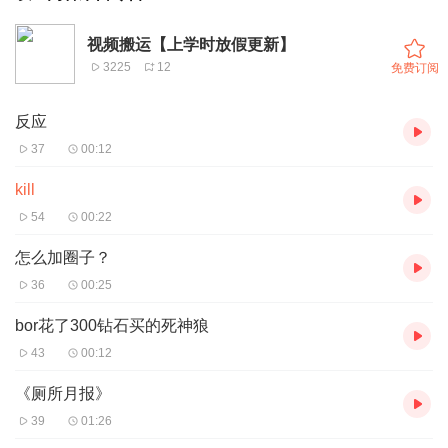
视频搬运【上学时放假更新】
3225
12
免费订阅
反应
37
00:12
kill
54
00:22
怎么加圈子？
36
00:25
bor花了300钻石买的死神狼
43
00:12
《厕所月报》
39
01:26