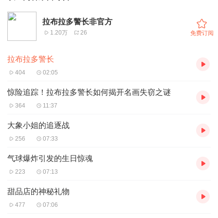
拉布拉多警长非官方
1.20万
26
免费订阅
拉布拉多警长
404
02:05
惊险追踪！拉布拉多警长如何揭开名画失窃之谜
364
11:37
大象小姐的追逐战
256
07:33
气球爆炸引发的生日惊魂
223
07:13
甜品店的神秘礼物
477
07:06