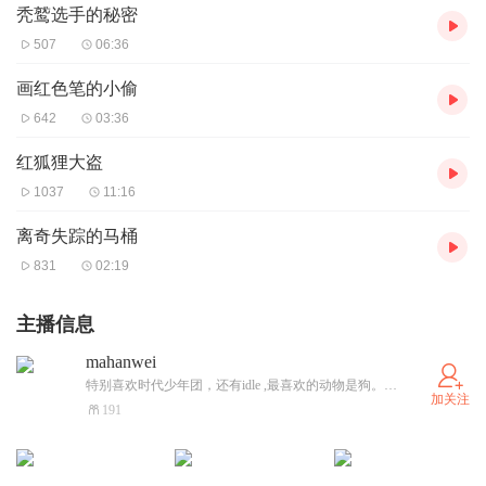
秃鹫选手的秘密
507
06:36
画红色笔的小偷
642
03:36
红狐狸大盗
1037
11:16
离奇失踪的马桶
831
02:19
主播信息
mahanwei
特别喜欢时代少年团，还有idle ,最喜欢的动物是狗。这个主播是巨蟹座。三丽欧里第一喜欢库洛米，第二喜欢大耳狗，最讨厌美乐蒂。有跟主包一样的吗？
加关注
191